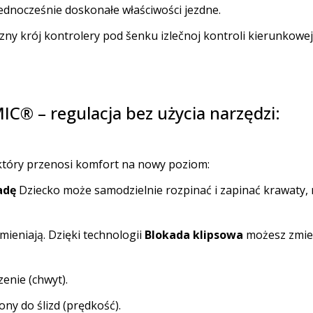
ednocześnie doskonałe właściwości jezdne.
zny krój kontrolery pod šenku izlečnoj kontroli kierunkow
® – regulacja bez użycia narzędzi:
który przenosi komfort na nowy poziom:
adę
Dziecko może samodzielnie rozpinać i zapinać krawaty, 
mieniają. Dzięki technologii
Blokada klipsowa
możesz zmien
enie (chwyt).
ny do ślizd (prędkość).