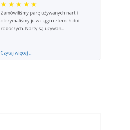
★
★
★
★
★
Zamówiliśmy parę używanych nart i
otrzymaliśmy je w ciągu czterech dni
roboczych. Narty są używan...
Czytaj więcej ...