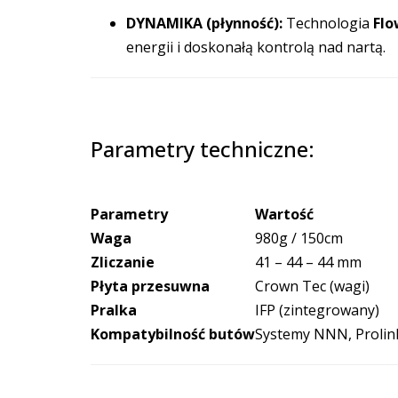
DYNAMIKA (płynność):
Technologia
Flo
energii i doskonałą kontrolą nad nartą.
Parametry techniczne:
Parametry
Wartość
Waga
980g / 150cm
Zliczanie
41 – 44 – 44 mm
Płyta przesuwna
Crown Tec (wagi)
Pralka
IFP (zintegrowany)
Kompatybilność butów
Systemy NNN, Prolin