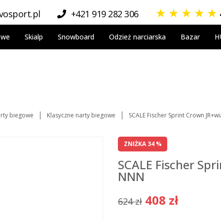
★
★
★
★
★
osport.pl
+421 919 282 306
owe
Skialp
Snowboard
Odzież narciarska
Bazar
H
rty biegowe
Klasyczne narty biegowe
SCALE Fischer Sprint Crown JR+w
ZNIŻKA 34 %
SCALE Fischer Spri
NNN
408 zł
624 zł