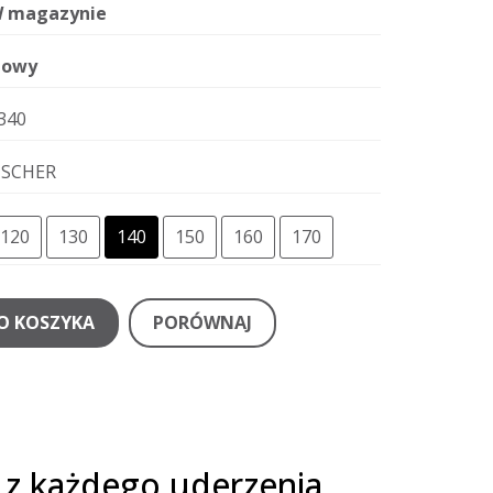
 magazynie
owy
340
ISCHER
120
130
140
150
160
170
O KOSZYKA
PORÓWNAJ
ć z każdego uderzenia