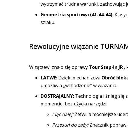
wytrzymać trudne warunki, zachowując j
Geometria sportowa (41-44-44):
Klasyc
szlaku.
Rewolucyjne wiązanie TURNAMIC
W zątzewi znało się oprawy
Tour Step-In JR
, 
ŁATWE:
Dzięki mechanizowi
Obróć blok
umożliwia „wchodzenie” w wiązania.
DOSTRAJALNY:
Technologia i śnieg się z
momencie, bez użycia narzędzi.
Idąc dalej:
Zefwilia mocniejsze uderz
Przesuń do zaży:
Znacznik poprawio