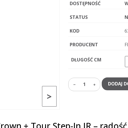
DOSTĘPNOŚĆ
W
STATUS
N
KOD
6
PRODUCENT
F
DŁUGOŚĆ CM
DODAJ D
1
>
Crown + Tour Step-In JR – radoś