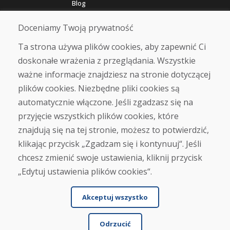
Blog
O nas
Sklep
Doceniamy Twoją prywatność
Kontakt
Ta strona używa plików cookies, aby zapewnić Ci
doskonałe wrażenia z przeglądania. Wszystkie
Zakup
ważne informacje znajdziesz na stronie dotyczącej
Sklep internetowy
Warunki handlowe
plików cookies. Niezbędne pliki cookies są
Transport
automatycznie włączone. Jeśli zgadzasz się na
Zapłata
przyjęcie wszystkich plików cookies, które
Skarga
Zwrot i wymiana towaru
znajdują się na tej stronie, możesz to potwierdzić,
Ochrona danych osobowych
klikając przycisk „Zgadzam się i kontynuuj“. Jeśli
Cookies
chcesz zmienić swoje ustawienia, kliknij przycisk
„Edytuj ustawienia plików cookies“.
Akceptuj wszystko
Odrzucić