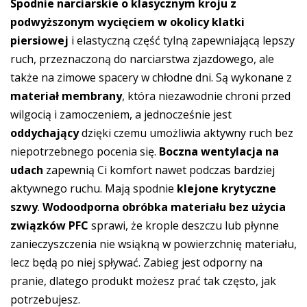
Spodnie narciarskie o klasycznym kroju z
podwyższonym wycięciem w okolicy klatki
piersiowej
i elastyczną część tylną zapewniającą lepszy
ruch, przeznaczoną do narciarstwa zjazdowego, ale
także na zimowe spacery w chłodne dni. Są wykonane z
materiał membrany
, która niezawodnie chroni przed
wilgocią i zamoczeniem, a jednocześnie jest
oddychający
dzięki czemu umożliwia aktywny ruch bez
niepotrzebnego pocenia się.
Boczna wentylacja na
udach
zapewnią Ci komfort nawet podczas bardziej
aktywnego ruchu. Mają spodnie
klejone krytyczne
szwy
.
Wodoodporna obróbka materiału bez użycia
związków PFC
sprawi, że krople deszczu lub płynne
zanieczyszczenia nie wsiąkną w powierzchnię materiału,
lecz będą po niej spływać. Zabieg jest odporny na
pranie, dlatego produkt możesz prać tak często, jak
potrzebujesz.