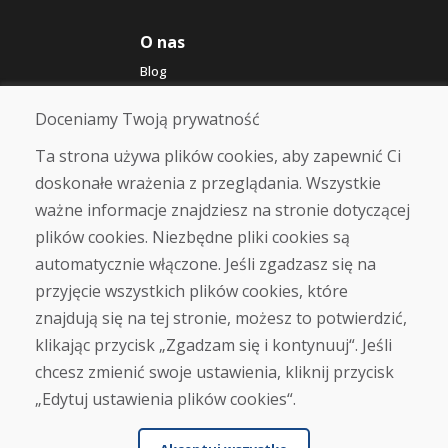
O nas
Blog
O nas
Sklep
Doceniamy Twoją prywatność
Kontakt
Ta strona używa plików cookies, aby zapewnić Ci
doskonałe wrażenia z przeglądania. Wszystkie
Zakup
ważne informacje znajdziesz na stronie dotyczącej
Sklep internetowy
Warunki handlowe
plików cookies. Niezbędne pliki cookies są
Transport
automatycznie włączone. Jeśli zgadzasz się na
Zapłata
przyjęcie wszystkich plików cookies, które
Skarga
Zwrot i wymiana towaru
znajdują się na tej stronie, możesz to potwierdzić,
Ochrona danych osobowych
klikając przycisk „Zgadzam się i kontynuuj“. Jeśli
Cookies
chcesz zmienić swoje ustawienia, kliknij przycisk
„Edytuj ustawienia plików cookies“.