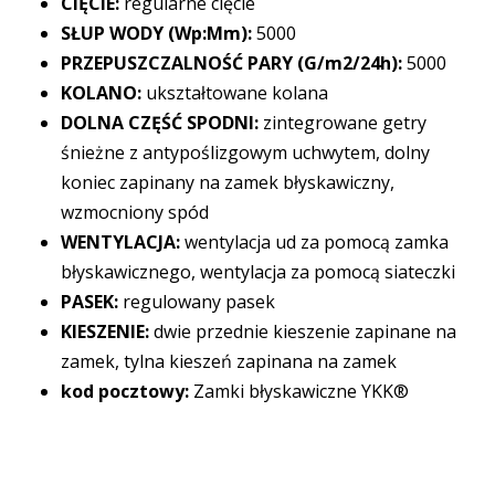
CIĘCIE:
regularne cięcie
SŁUP WODY (Wp:Mm):
5000
PRZEPUSZCZALNOŚĆ PARY (G/m2/24h):
5000
KOLANO:
ukształtowane kolana
DOLNA CZĘŚĆ SPODNI:
zintegrowane getry
śnieżne z antypoślizgowym uchwytem, dolny
koniec zapinany na zamek błyskawiczny,
wzmocniony spód
WENTYLACJA:
wentylacja ud za pomocą zamka
błyskawicznego, wentylacja za pomocą siateczki
PASEK:
regulowany pasek
KIESZENIE:
dwie przednie kieszenie zapinane na
zamek, tylna kieszeń zapinana na zamek
kod pocztowy:
Zamki błyskawiczne YKK®