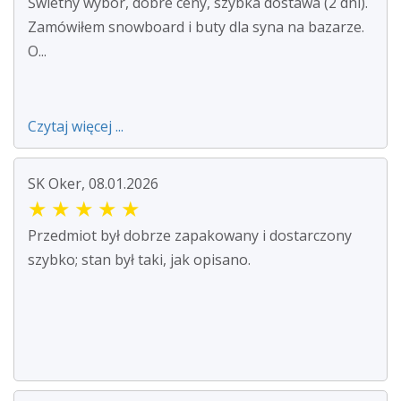
Świetny wybór, dobre ceny, szybka dostawa (2 dni).
Zamówiłem snowboard i buty dla syna na bazarze.
O...
Czytaj więcej ...
SK Oker, 08.01.2026
★
★
★
★
★
Przedmiot był dobrze zapakowany i dostarczony
szybko; stan był taki, jak opisano.