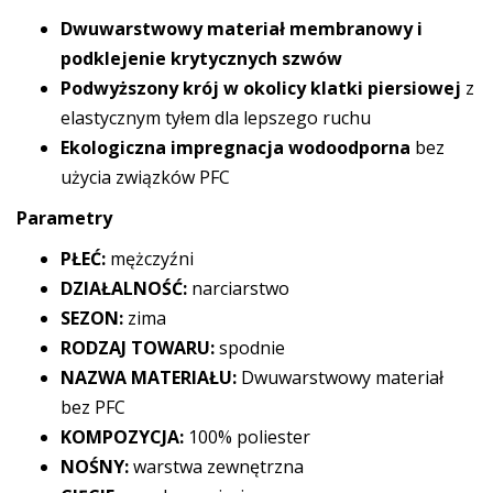
Dwuwarstwowy materiał membranowy i
podklejenie krytycznych szwów
Podwyższony krój w okolicy klatki piersiowej
z
elastycznym tyłem dla lepszego ruchu
Ekologiczna impregnacja wodoodporna
bez
użycia związków PFC
Parametry
PŁEĆ:
mężczyźni
DZIAŁALNOŚĆ:
narciarstwo
SEZON:
zima
RODZAJ TOWARU:
spodnie
NAZWA MATERIAŁU:
Dwuwarstwowy materiał
bez PFC
KOMPOZYCJA:
100% poliester
NOŚNY:
warstwa zewnętrzna