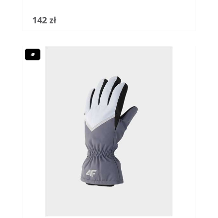
142 zł
4F