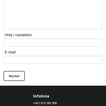
Imię i nazwisko
E-mail
Wysłać
Infolinia
+421 919 282 306