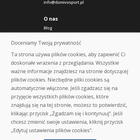
info@domivosport.pl
O nas
Blog
O nas
Sklep
Doceniamy Twoją prywatność
Kontakt
Ta strona używa plików cookies, aby zapewnić Ci
doskonałe wrażenia z przeglądania. Wszystkie
Zakup
ważne informacje znajdziesz na stronie dotyczącej
Sklep internetowy
Warunki handlowe
plików cookies. Niezbędne pliki cookies są
Transport
automatycznie włączone. Jeśli zgadzasz się na
Zapłata
przyjęcie wszystkich plików cookies, które
Skarga
Zwrot i wymiana towaru
znajdują się na tej stronie, możesz to potwierdzić,
Ochrona danych osobowych
klikając przycisk „Zgadzam się i kontynuuj“. Jeśli
Cookies
chcesz zmienić swoje ustawienia, kliknij przycisk
„Edytuj ustawienia plików cookies“.