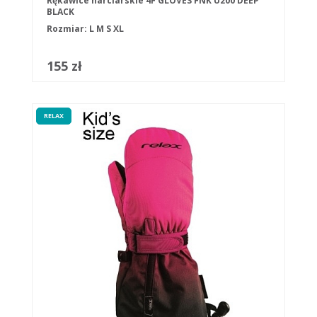
Rękawice narciarskie 4F GLOVES FNK U200 DEEP
BLACK
Rozmiar:
L
M
S
XL
155 zł
RELAX