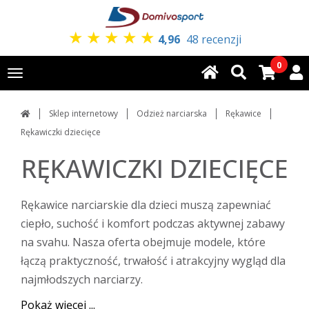
★
★
★
★
★
4,96
48 recenzji
0
Toggle
navigation
Sklep internetowy
Odzież narciarska
Rękawice
Rękawiczki dziecięce
RĘKAWICZKI DZIECIĘCE
Rękawice narciarskie dla dzieci muszą zapewniać
ciepło, suchość i komfort podczas aktywnej zabawy
na svahu. Nasza oferta obejmuje modele, które
łączą praktyczność, trwałość i atrakcyjny wygląd dla
najmłodszych narciarzy.
Pokaż więcej ...