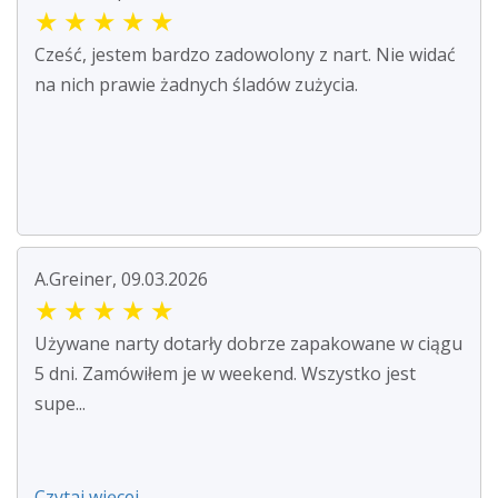
★
★
★
★
★
Cześć, jestem bardzo zadowolony z nart. Nie widać
na nich prawie żadnych śladów zużycia.
A.Greiner, 09.03.2026
★
★
★
★
★
Używane narty dotarły dobrze zapakowane w ciągu
5 dni. Zamówiłem je w weekend. Wszystko jest
supe...
Czytaj więcej ...