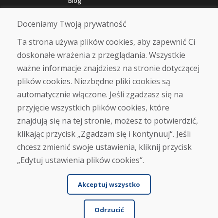
Blog
O nas
Sklep
Doceniamy Twoją prywatność
Kontakt
Ta strona używa plików cookies, aby zapewnić Ci
doskonałe wrażenia z przeglądania. Wszystkie
Zakup
ważne informacje znajdziesz na stronie dotyczącej
Sklep internetowy
Warunki handlowe
plików cookies. Niezbędne pliki cookies są
Transport
automatycznie włączone. Jeśli zgadzasz się na
Zapłata
przyjęcie wszystkich plików cookies, które
Skarga
Zwrot i wymiana towaru
znajdują się na tej stronie, możesz to potwierdzić,
Ochrona danych osobowych
klikając przycisk „Zgadzam się i kontynuuj“. Jeśli
Cookies
chcesz zmienić swoje ustawienia, kliknij przycisk
„Edytuj ustawienia plików cookies“.
Akceptuj wszystko
Odrzucić