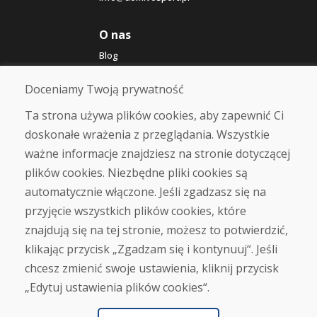
O nas
Blog
O nas
Sklep
Doceniamy Twoją prywatność
Kontakt
Ta strona używa plików cookies, aby zapewnić Ci
doskonałe wrażenia z przeglądania. Wszystkie
Zakup
ważne informacje znajdziesz na stronie dotyczącej
Sklep internetowy
Warunki handlowe
plików cookies. Niezbędne pliki cookies są
Transport
automatycznie włączone. Jeśli zgadzasz się na
Zapłata
przyjęcie wszystkich plików cookies, które
Skarga
Zwrot i wymiana towaru
znajdują się na tej stronie, możesz to potwierdzić,
Ochrona danych osobowych
klikając przycisk „Zgadzam się i kontynuuj“. Jeśli
Cookies
chcesz zmienić swoje ustawienia, kliknij przycisk
„Edytuj ustawienia plików cookies“.