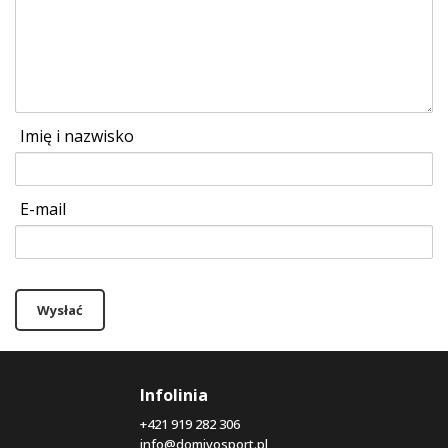
Imię i nazwisko
E-mail
Wysłać
Infolinia
+421 919 282 306
info@domivosport.pl