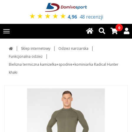
★
★
★
★
★
4,96
48 recenzji
0
Toggle
navigation
Sklep internetowy
Odzież narciarska
Funkcjonalna odzież
Bielizna termiczna kamizelka+spodnie+kominiarka Radical Hunter
khaki