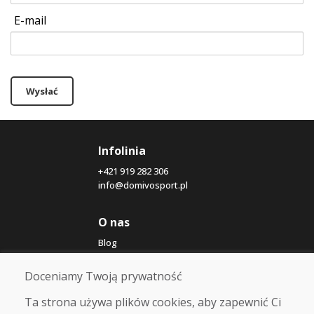
E-mail
Wysłać
Infolinia
+421 919 282 306
info@domivosport.pl
O nas
Blog
O nas
Sklep
Doceniamy Twoją prywatność
Kontakt
Ta strona używa plików cookies, aby zapewnić Ci