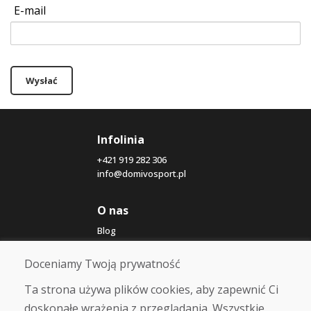
E-mail
Wysłać
Infolinia
+421 919 282 306
info@domivosport.pl
O nas
Blog
O nas
Sklep
Doceniamy Twoją prywatność
Kontakt
Ta strona używa plików cookies, aby zapewnić Ci
doskonałe wrażenia z przeglądania. Wszystkie
Zakup