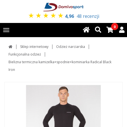
★
★
★
★
★
4,96
48 recenzji
0
Toggle
navigation
Sklep internetowy
Odzież narciarska
Funkcjonalna odzież
Bielizna termiczna kamizelka+spodnie+kominiarka Radical Black
Iron