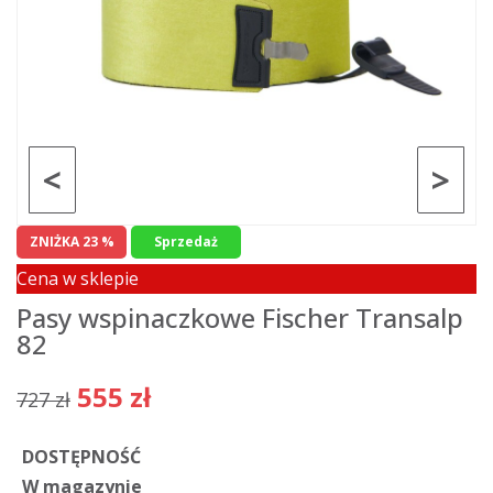
<
>
ZNIŻKA 23 %
Sprzedaż
Cena w sklepie
Pasy wspinaczkowe Fischer Transalp
82
555 zł
727 zł
DOSTĘPNOŚĆ
W magazynie