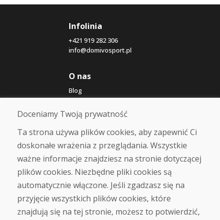
Infolinia
+421 919 282 306
info@domivosport.pl
O nas
Blog
O nas
Sklep
Doceniamy Twoją prywatność
Kontakt
Ta strona używa plików cookies, aby zapewnić Ci
doskonałe wrażenia z przeglądania. Wszystkie
Zakup
ważne informacje znajdziesz na stronie dotyczącej
Sklep internetowy
Warunki handlowe
plików cookies. Niezbędne pliki cookies są
Transport
automatycznie włączone. Jeśli zgadzasz się na
Zapłata
przyjęcie wszystkich plików cookies, które
Skarga
Zwrot i wymiana towaru
znajdują się na tej stronie, możesz to potwierdzić,
Ochrona danych osobowych