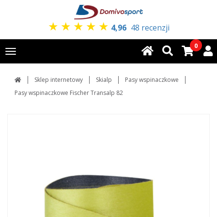
★
★
★
★
★
4,96
48 recenzji
0
Toggle
navigation
Sklep internetowy
Skialp
Pasy wspinaczkowe
Pasy wspinaczkowe Fischer Transalp 82