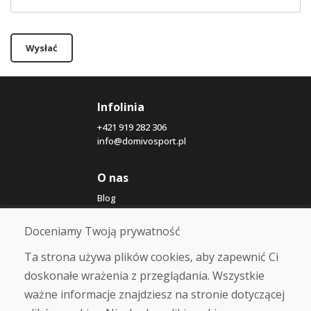
Wysłać
Infolinia
+421 919 282 306
info@domivosport.pl
O nas
Blog
O nas
Sklep
Doceniamy Twoją prywatność
Kontakt
Ta strona używa plików cookies, aby zapewnić Ci
doskonałe wrażenia z przeglądania. Wszystkie
Zakup
ważne informacje znajdziesz na stronie dotyczącej
Sklep internetowy
Warunki handlowe