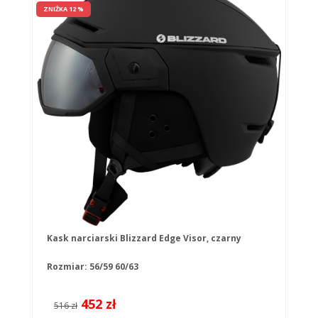
ZNIŻKA 12 %
Kask narciarski Blizzard Edge Visor, czarny
Rozmiar:
56/59
60/63
452 zł
516 zł