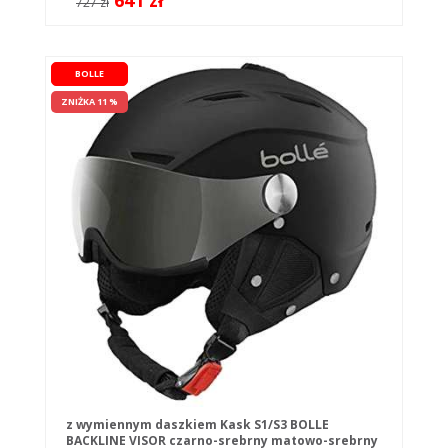
641 zł
727 zł
BOLLE
ZNIŻKA 11 %
z wymiennym daszkiem Kask S1/S3 BOLLE
BACKLINE VISOR czarno-srebrny matowo-srebrny