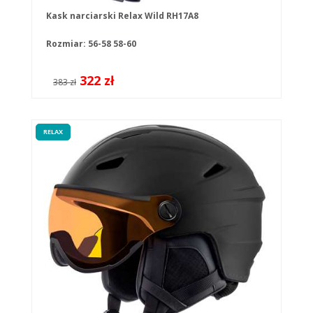
Kask narciarski Relax Wild RH17A8
Rozmiar:
56-58
58-60
322 zł
383 zł
RELAX