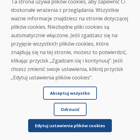
Napisz recenzję
Ta strona używa plików cookies, aby zapewnić Ci
doskonałe wrażenia z przeglądania. Wszystkie
★
★
★
★
★
ważne informacje znajdziesz na stronie dotyczącej
plików cookies. Niezbędne pliki cookies są
automatycznie włączone. Jeśli zgadzasz się na
przyjęcie wszystkich plików cookies, które
znajdują się na tej stronie, możesz to potwierdzić,
klikając przycisk „Zgadzam się i kontynuuj“. Jeśli
chcesz zmienić swoje ustawienia, kliknij przycisk
Imię i nazwisko
„Edytuj ustawienia plików cookies“.
Akceptuj wszystko
E-mail
Odrzucić
Edytuj ustawienia plików cookies
Wysłać