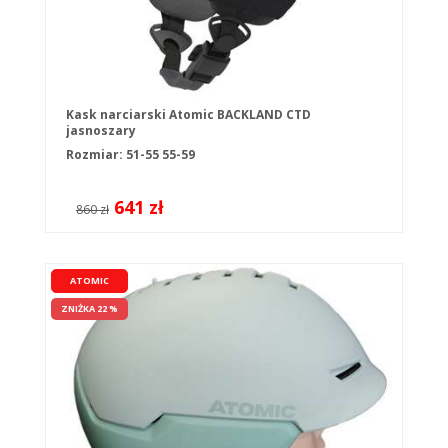
Kask narciarski Atomic BACKLAND CTD
jasnoszary
Rozmiar:
51-55
55-59
641 zł
860 zł
ATOMIC
ZNIŻKA 22 %