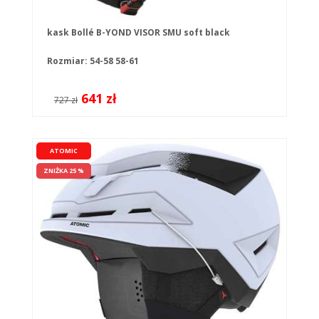
kask Bollé B-YOND VISOR SMU soft black
Rozmiar:
54-58
58-61
641 zł
727 zł
ATOMIC
ZNIŻKA 25 %