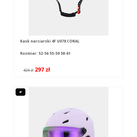
Kask narciarski 4F U078 CORAL
Rozmiar:
52-56
55-59
58-61
297 zł
426 zł
4F