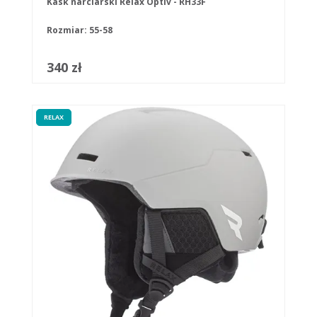
Kask narciarski Relax Optiv - RH33F
Rozmiar: 55-58
340 zł
RELAX