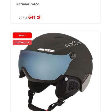
pistolet
Rozmiar: 54-56
641 zł
727 zł
BOLLE
ZNIŻKA 11 %