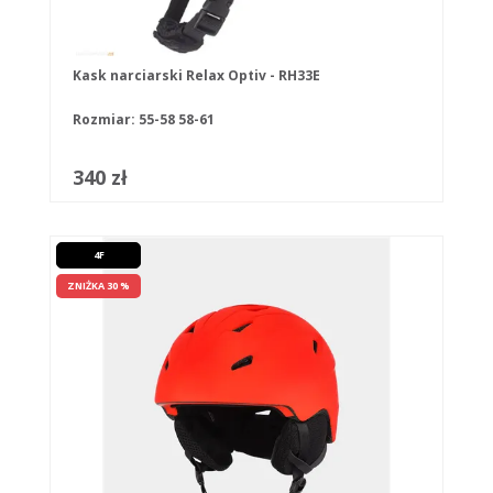
Kask narciarski Relax Optiv - RH33E
Rozmiar:
55-58
58-61
340 zł
4F
ZNIŻKA 30 %