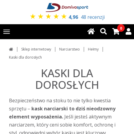
★
★
★
★
★
4,96
48 recenzji
0
Toggle
navigation
Sklep internetowy
Narciarstwo
Hełmy
Kaski dla dorosłych
KASKI DLA
DOROSŁYCH
Bezpieczeństwo na stoku to nie tylko kwestia
sprzętu –
kask narciarski to dziś nieodzowny
element wyposażenia.
Jeśli jesteś aktywnym
narciarzem, który ceni sobie komfort, ochronę i
styl, odpowiedni wybór kasku jest kluczowy.