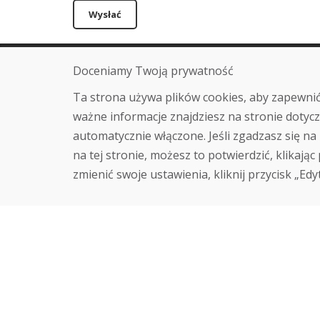
Wysłać
Doceniamy Twoją prywatność
Infolinia
O nas
+421 919 282 306
Blog
Ta strona używa plików cookies, aby zapewnić
info@domivosport.pl
O nas
ważne informacje znajdziesz na stronie dotycz
Sklep
automatycznie włączone. Jeśli zgadzasz się na 
Kontakt
na tej stronie, możesz to potwierdzić, klikając
zmienić swoje ustawienia, kliknij przycisk „Edy