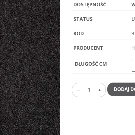
DOSTĘPNOŚĆ
W
STATUS
U
KOD
9
PRODUCENT
H
DŁUGOŚĆ CM
DODAJ D
1