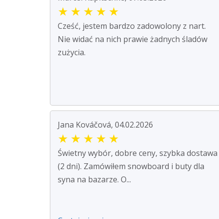
★
★
★
★
★
Cześć, jestem bardzo zadowolony z nart.
Nie widać na nich prawie żadnych śladów
zużycia.
Jana Kováčová, 04.02.2026
★
★
★
★
★
Świetny wybór, dobre ceny, szybka dostawa
(2 dni). Zamówiłem snowboard i buty dla
syna na bazarze. O...