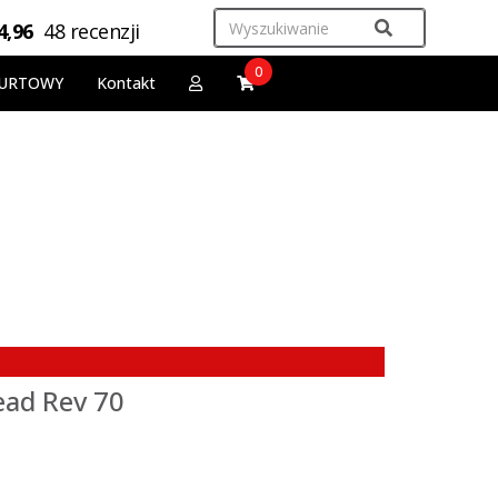
4,96
48 recenzji
0
URTOWY
Kontakt
ead Rev 70