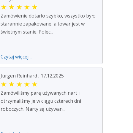
★
★
★
★
★
Zamówienie dotarło szybko, wszystko było
starannie zapakowane, a towar jest w
świetnym stanie. Polec...
Czytaj więcej ...
Jürgen Reinhard , 17.12.2025
★
★
★
★
★
Zamówiliśmy parę używanych nart i
otrzymaliśmy je w ciągu czterech dni
roboczych. Narty są używan...