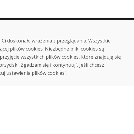
Zakup
Sklep internetowy
 Ci doskonałe wrażenia z przeglądania. Wszystkie
Warunki handlowe
ącej plików cookies. Niezbędne pliki cookies są
Transport
przyjęcie wszystkich plików cookies, które znajdują się
Zapłata
Skarga
 przycisk „Zgadzam się i kontynuuj“. Jeśli chcesz
Zwrot i wymiana towaru
tuj ustawienia plików cookies“.
Ochrona danych osobowych
Cookies
© DOMIVOSPORT 2026, wszystkie prawa zastrzeżone