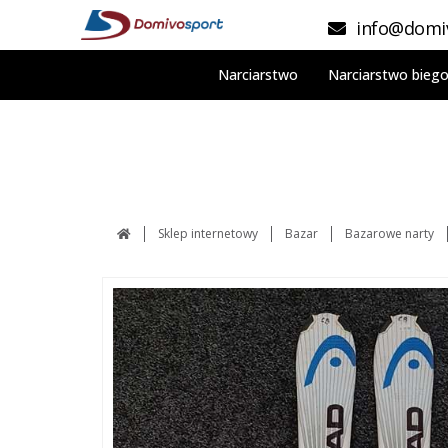
info@domiv
Narciarstwo
Narciarstwo bieg
Sklep internetowy
Bazar
Bazarowe narty