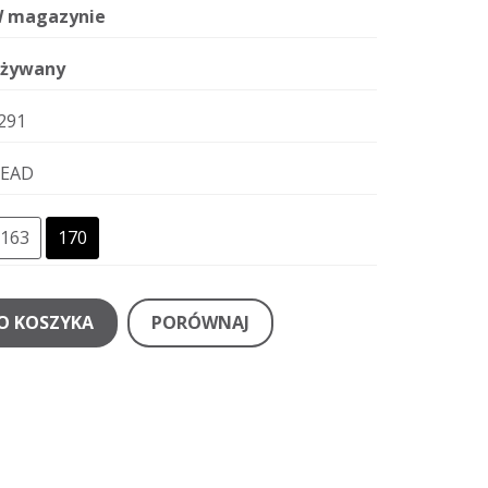
 magazynie
żywany
291
EAD
163
170
O KOSZYKA
PORÓWNAJ