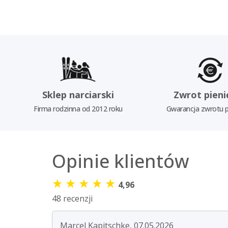
Sklep narciarski
Zwrot pieni
Firma rodzinna od 2012 roku
Gwarancja zwrotu p
Opinie klientów
★
★
★
★
★
4,96
48 recenzji
Marcel Kapitschke, 07.05.2026