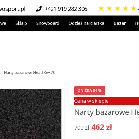
★
★
★
★
★
osport.pl
+421 919 282 306
owe
Skialp
Snowboard
Odzież narciarska
Bazar
H
Narty bazarowe Head Rev 70
ZNIŻKA 34 %
Cena w sklepie
Narty bazarowe H
462 zł
700 zł