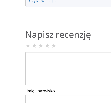
Czytaj więcej ...
Napisz recenzję
★
★
★
★
★
Imię i nazwisko