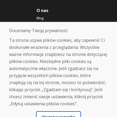
O nas
Blog
O nas
Sklep
Doceniamy Twoją prywatność
Kontakt
Ta strona używa plików cookies, aby zapewnić Ci
doskonałe wrażenia z przeglądania. Wszystkie
Zakup
ważne informacje znajdziesz na stronie dotyczącej
Sklep internetowy
Warunki handlowe
plików cookies. Niezbędne pliki cookies są
Transport
automatycznie włączone. Jeśli zgadzasz się na
Zapłata
przyjęcie wszystkich plików cookies, które
Skarga
Zwrot i wymiana towaru
znajdują się na tej stronie, możesz to potwierdzić,
Ochrona danych osobowych
klikając przycisk „Zgadzam się i kontynuuj“. Jeśli
Cookies
chcesz zmienić swoje ustawienia, kliknij przycisk
„Edytuj ustawienia plików cookies“.
Akceptuj wszystko