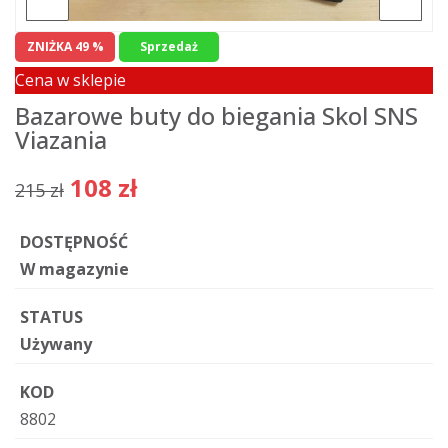
ZNIŻKA 49 %
Sprzedaż
Cena w sklepie
Bazarowe buty do biegania Skol SNS
Viazania
108 zł
215 zł
DOSTĘPNOŚĆ
W magazynie
STATUS
Używany
KOD
8802