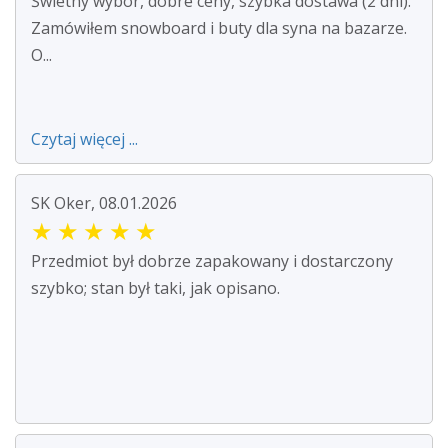
Świetny wybór, dobre ceny, szybka dostawa (2 dni).
Zamówiłem snowboard i buty dla syna na bazarze.
O...
Czytaj więcej ...
SK Oker, 08.01.2026
★
★
★
★
★
Przedmiot był dobrze zapakowany i dostarczony
szybko; stan był taki, jak opisano.