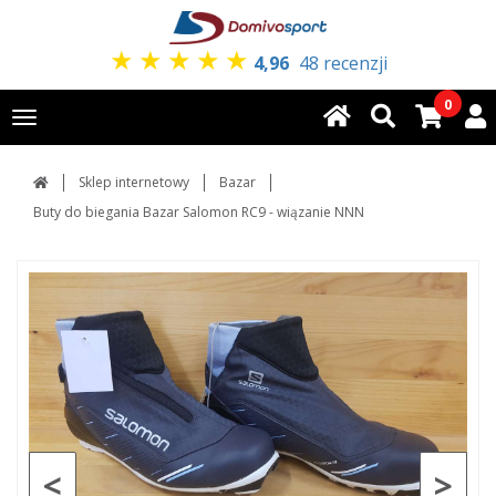
★
★
★
★
★
4,96
48 recenzji
0
Toggle
navigation
Sklep internetowy
Bazar
Buty do biegania Bazar Salomon RC9 - wiązanie NNN
<
>