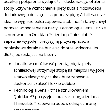
oczekują połączenia wydajności i doskonałego otulenia
stopy. Sztywne wzmocnienie pięty buta z możliwością
dodatkowego dociągnięcia poprzez piętę Achillesa oraz
idealne wygięcie palca zapewnia stabilność i łatwy chwyt
podczas wchodzenia na narty. Technologia SensiFit™ ze
sznurowaniem Quicklace™ i izolacją Thinsulate™
zapewnia wygodę i precyzyjną przyczepność, a
odblaskowe detale na bucie są dobrze widoczne, im
dłużej pozostajesz na bieżni.
dodatkowa możliwość przeciągnięcia pięty
achillesowej utrzymuje stopę na miejscu i wygodę,
a łatwo elastyczny czubek buta zapewnia
doskonałą czułość i lekkie odbicie
Technologia SensiFit™ ze sznurowaniem
Quicklace™ precyzyjnie otacza stopę, a izolacja
Thinsulate™ zapewnia odpowiednią ochronę
przed zimnem