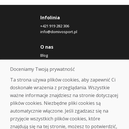
Infolinia
+421 919 282 306
info@domivosport.pl
O nas
Blog
O nas
Sklep
Doceniamy Twoją prywatność
Kontakt
Ta strona używa plików cookies, aby zapewnić Ci
doskonałe wrażenia z przeglądania. Wszystkie
Zakup
ważne informacje znajdziesz na stronie dotyczącej
Sklep internetowy
Warunki handlowe
plików cookies. Niezbędne pliki cookies są
Transport
automatycznie włączone. Jeśli zgadzasz się na
Zapłata
przyjęcie wszystkich plików cookies, które
Skarga
Zwrot i wymiana towaru
znajdują się na tej stronie, możesz to potwierdzić,