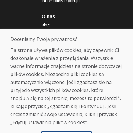
info@domivosport.pl
O nas
Blog
O nas
Sklep
Doceniamy Twoją prywatność
Kontakt
Ta strona używa plików cookies, aby zapewnić Ci
doskonałe wrażenia z przeglądania. Wszystkie
Zakup
ważne informacje znajdziesz na stronie dotyczącej
Sklep internetowy
Warunki handlowe
plików cookies. Niezbędne pliki cookies są
Transport
automatycznie włączone. Jeśli zgadzasz się na
Zapłata
przyjęcie wszystkich plików cookies, które
Skarga
Zwrot i wymiana towaru
znajdują się na tej stronie, możesz to potwierdzić,
Ochrona danych osobowych
klikając przycisk „Zgadzam się i kontynuuj“. Jeśli
Cookies
chcesz zmienić swoje ustawienia, kliknij przycisk
„Edytuj ustawienia plików cookies“.