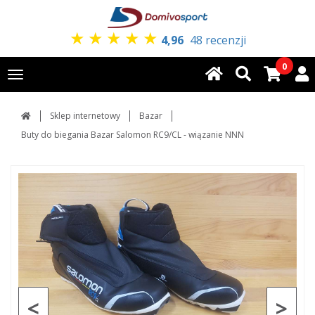
★
★
★
★
★
4,96
48 recenzji
0
Toggle
navigation
Sklep internetowy
Bazar
Buty do biegania Bazar Salomon RC9/CL - wiązanie NNN
<
>