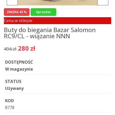
ZNIŻKA 43 %
Sprzedaż
Cena w sklepie
Buty do biegania Bazar Salomon
RC9/CL - wiązanie NNN
280 zł
494 zł
DOSTĘPNOŚĆ
W magazynie
STATUS
Używany
KOD
8778