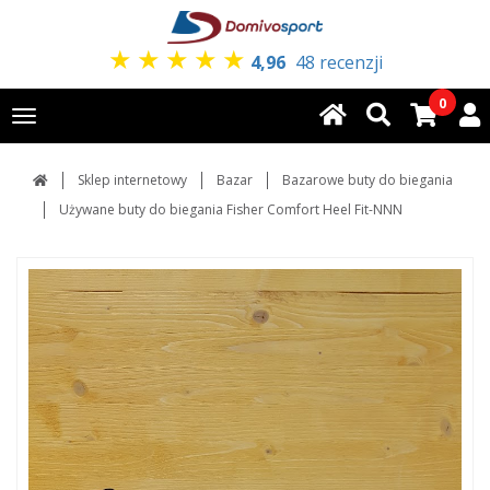
★
★
★
★
★
4,96
48 recenzji
0
Toggle
navigation
Sklep internetowy
Bazar
Bazarowe buty do biegania
Używane buty do biegania Fisher Comfort Heel Fit-NNN