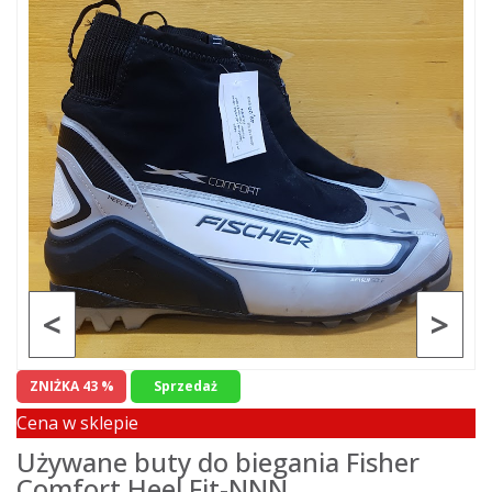
<
>
ZNIŻKA 43 %
Sprzedaż
Cena w sklepie
Używane buty do biegania Fisher
Comfort Heel Fit-NNN