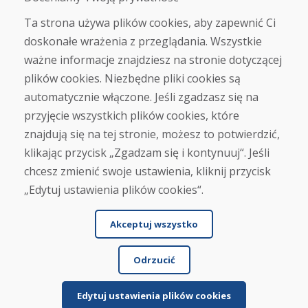
Blog
Ta strona używa plików cookies, aby zapewnić Ci
O nas
doskonałe wrażenia z przeglądania. Wszystkie
Sklep
ważne informacje znajdziesz na stronie dotyczącej
Kontakt
plików cookies. Niezbędne pliki cookies są
automatycznie włączone. Jeśli zgadzasz się na
Zakup
przyjęcie wszystkich plików cookies, które
Sklep internetowy
Warunki handlowe
znajdują się na tej stronie, możesz to potwierdzić,
Transport
klikając przycisk „Zgadzam się i kontynuuj“. Jeśli
Zapłata
chcesz zmienić swoje ustawienia, kliknij przycisk
Skarga
Zwrot i wymiana towaru
„Edytuj ustawienia plików cookies“.
Ochrona danych osobowych
Cookies
Akceptuj wszystko
Odrzucić
Edytuj ustawienia plików cookies