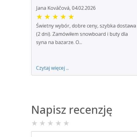
Jana Kováčová, 04.02.2026
★
★
★
★
★
Świetny wybór, dobre ceny, szybka dostawa
(2 dni). Zamówiłem snowboard i buty dla
syna na bazarze. O...
Czytaj więcej ...
Napisz recenzję
★
★
★
★
★