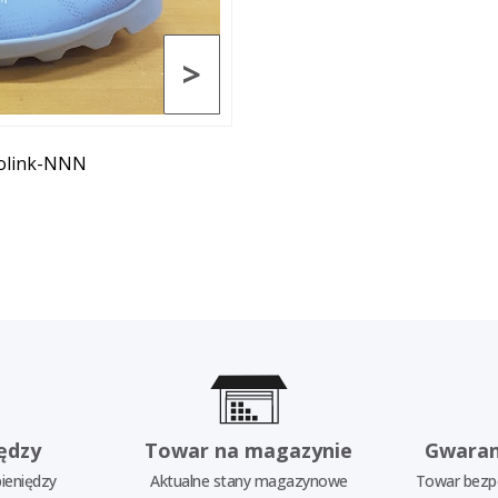
>
rolink-NNN
ędzy
Towar na magazynie
Gwaran
ieniędzy
Aktualne stany magazynowe
Towar bezp