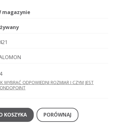
 magazynie
żywany
421
ALOMON
4
AK WYBRAĆ ODPOWIEDNI ROZMIAR I CZYM JEST
ONDOPOINT
O KOSZYKA
PORÓWNAJ