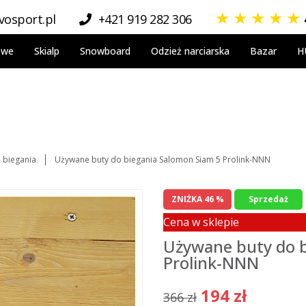
★
★
★
★
★
osport.pl
+421 919 282 306
owe
Skialp
Snowboard
Odzież narciarska
Bazar
H
 biegania
Używane buty do biegania Salomon Siam 5 Prolink-NNN
ZNIŻKA 46 %
Sprzedaż
Cena w sklepie
Używane buty do b
Prolink-NNN
194 zł
366 zł