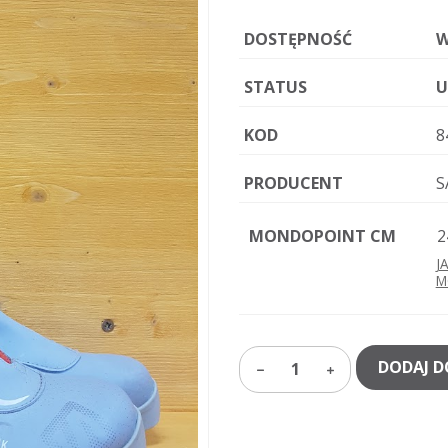
DOSTĘPNOŚĆ
W
STATUS
U
KOD
8
PRODUCENT
S
MONDOPOINT CM
2
J
M
DODAJ D
1