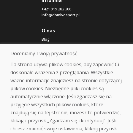
Infolinia
+421 919 282 306
info@domivosport.pl
O nas
Blog
O nas
Sklep
Doceniamy Twoją prywatność
Kontakt
Ta strona używa plików cookies, aby zapewnić Ci
doskonałe wrażenia z przeglądania. Wszystkie
Zakup
ważne informacje znajdziesz na stronie dotyczącej
Sklep internetowy
Warunki handlowe
plików cookies. Niezbędne pliki cookies są
Transport
automatycznie włączone. Jeśli zgadzasz się na
Zapłata
przyjęcie wszystkich plików cookies, które
Skarga
Zwrot i wymiana towaru
znajdują się na tej stronie, możesz to potwierdzić,
Ochrona danych osobowych
klikając przycisk „Zgadzam się i kontynuuj“. Jeśli
Cookies
chcesz zmienić swoje ustawienia, kliknij przycisk