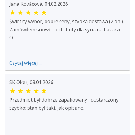
Jana Kováčová, 04.02.2026
★
★
★
★
★
Świetny wybór, dobre ceny, szybka dostawa (2 dni).
Zamówiłem snowboard i buty dla syna na bazarze.
O...
Czytaj więcej ...
SK Oker, 08.01.2026
★
★
★
★
★
Przedmiot był dobrze zapakowany i dostarczony
szybko; stan był taki, jak opisano.