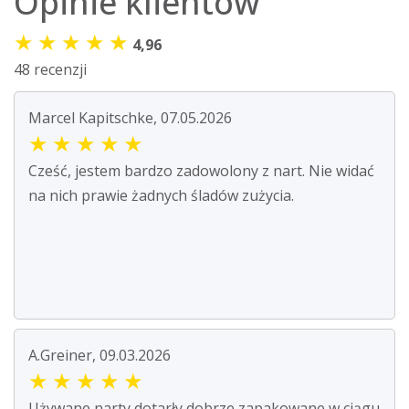
Opinie klientów
★
★
★
★
★
4,96
48 recenzji
Marcel Kapitschke, 07.05.2026
★
★
★
★
★
Cześć, jestem bardzo zadowolony z nart. Nie widać
na nich prawie żadnych śladów zużycia.
A.Greiner, 09.03.2026
★
★
★
★
★
Używane narty dotarły dobrze zapakowane w ciągu