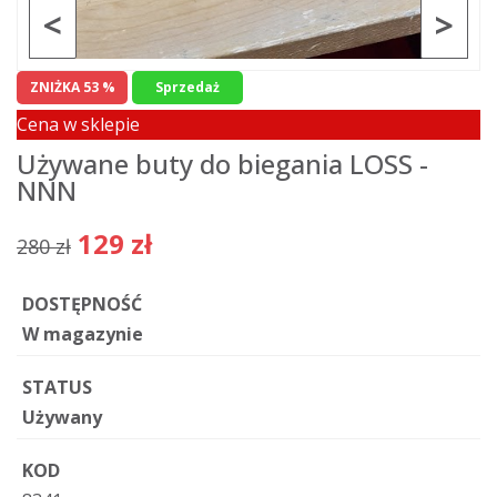
<
>
ZNIŻKA 53 %
Sprzedaż
Cena w sklepie
Używane buty do biegania LOSS -
NNN
129 zł
280 zł
DOSTĘPNOŚĆ
W magazynie
STATUS
Używany
KOD