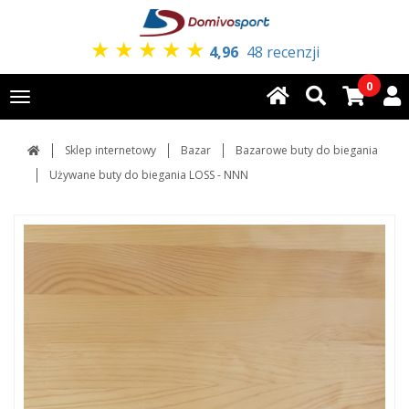
★
★
★
★
★
4,96
48 recenzji
0
Toggle
navigation
Sklep internetowy
Bazar
Bazarowe buty do biegania
Używane buty do biegania LOSS - NNN