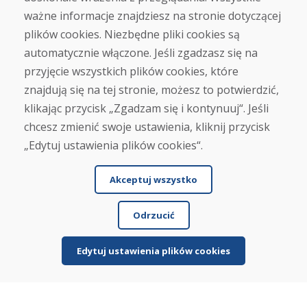
Infolinia
ważne informacje znajdziesz na stronie dotyczącej
+421 919 282 306
plików cookies. Niezbędne pliki cookies są
info@domivosport.pl
automatycznie włączone. Jeśli zgadzasz się na
przyjęcie wszystkich plików cookies, które
O nas
znajdują się na tej stronie, możesz to potwierdzić,
Blog
klikając przycisk „Zgadzam się i kontynuuj“. Jeśli
O nas
Sklep
chcesz zmienić swoje ustawienia, kliknij przycisk
Kontakt
„Edytuj ustawienia plików cookies“.
Zakup
Akceptuj wszystko
Sklep internetowy
Warunki handlowe
Odrzucić
Transport
Zapłata
Skarga
Edytuj ustawienia plików cookies
Zwrot i wymiana towaru
Ochrona danych osobowych
Cookies