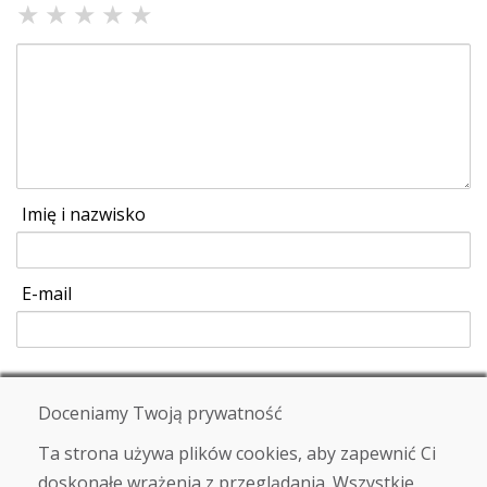
★
★
★
★
★
Imię i nazwisko
E-mail
Wysłać
Doceniamy Twoją prywatność
Ta strona używa plików cookies, aby zapewnić Ci
doskonałe wrażenia z przeglądania. Wszystkie