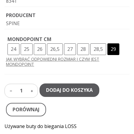
8341
PRODUCENT
SPINE
MONDOPOINT CM
24
25
26
26,5
27
28
28,5
29
JAK WYBRAĆ ODPOWIEDNI ROZMIAR I CZYM JEST
MONDOPOINT
DODAJ DO KOSZYKA
1
PORÓWNAJ
Używane buty do biegania LOSS