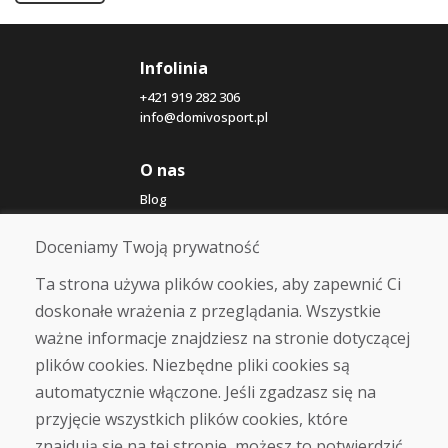
Infolinia
+421 919 282 306
info@domivosport.pl
O nas
Blog
O nas
Sklep
Doceniamy Twoją prywatność
Kontakt
Ta strona używa plików cookies, aby zapewnić Ci
doskonałe wrażenia z przeglądania. Wszystkie
Zakup
ważne informacje znajdziesz na stronie dotyczącej
Sklep internetowy
Warunki handlowe
plików cookies. Niezbędne pliki cookies są
Transport
automatycznie włączone. Jeśli zgadzasz się na
Zapłata
przyjęcie wszystkich plików cookies, które
Skarga
Zwrot i wymiana towaru
znajdują się na tej stronie, możesz to potwierdzić,