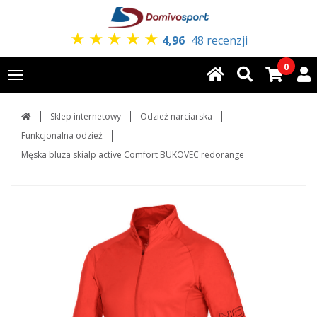
★
★
★
★
★
4,96
48 recenzji
0
Toggle
navigation
Sklep internetowy
Odzież narciarska
Funkcjonalna odzież
Męska bluza skialp active Comfort BUKOVEC redorange