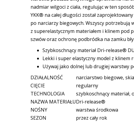
nadmiar wilgoci z ciała, regulując w ten spos
YKK® na całej długości został zaprojektowany
po narciarzy biegowych. Wszyscy potrzebują w
z superelastycznym materiałem i klinem pod 
szwów oraz ochronę podbródka na zamku błys
Szybkoschnący materiał Dri-release® D
Lekki i super elastyczny model z kline
Używaj jako dolnej lub drugiej warstwy 
DZIAŁALNOŚĆ
narciarstwo biegowe, ski
CIĘCIE
regularny
TECHNOLOGIA
szybkoschnący materiał, 
NAZWA MATERIAŁU
Dri-release®
NOŚNY
warstwa środkowa
SEZON
przez cały rok