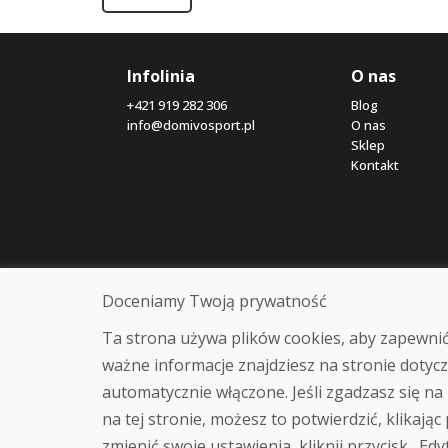
Infolinia
O nas
+421 919 282 306
Blog
info@domivosport.pl
O nas
Sklep
Kontakt
Doceniamy Twoją prywatność
Ta strona używa plików cookies, aby zapewnić
ważne informacje znajdziesz na stronie dotycz
automatycznie włączone. Jeśli zgadzasz się na 
na tej stronie, możesz to potwierdzić, klikając
zmienić swoje ustawienia, kliknij przycisk „Edy