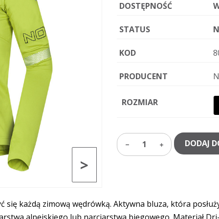
DOSTĘPNOŚĆ
W
STATUS
N
KOD
8
PRODUCENT
N
ROZMIAR
DODAJ D
1
>
yć się każdą zimową wędrówką. Aktywna bluza, która posłuż
arstwa alpejskiego lub narciarstwa biegowego. Materiał 