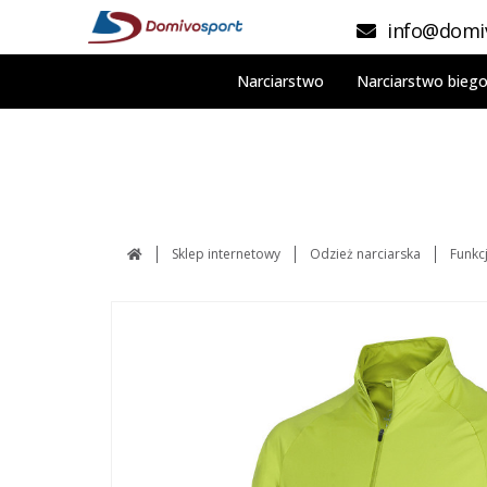
info@domiv
Narciarstwo
Narciarstwo bieg
Sklep internetowy
Odzież narciarska
Funkc