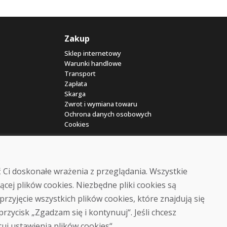
Zakup
Sklep internetowy
Warunki handlowe
Transport
Zapłata
Skarga
Zwrot i wymiana towaru
Ochrona danych osobowych
Cookies
 Ci doskonałe wrażenia z przeglądania. Wszystkie
ącej plików cookies. Niezbędne pliki cookies są
przyjęcie wszystkich plików cookies, które znajdują się
© DOMIVOSPORT 2026, wszystkie prawa zastrzeżone
 przycisk „Zgadzam się i kontynuuj“. Jeśli chcesz
DUFEKSOFT
-
tworzenie stron internetowych
,
tworzenie sklepów internetowych
tuj ustawienia plików cookies“.