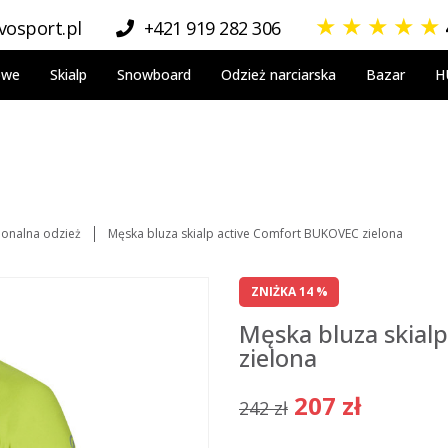
★
★
★
★
★
osport.pl
+421 919 282 306
owe
Skialp
Snowboard
Odzież narciarska
Bazar
H
jonalna odzież
Męska bluza skialp active Comfort BUKOVEC zielona
ZNIŻKA 14 %
Męska bluza skial
zielona
207 zł
242 zł