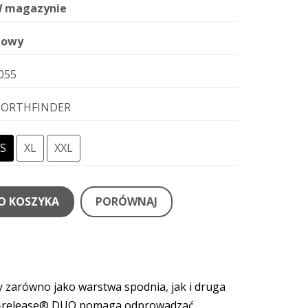
 magazynie
owy
055
ORTHFINDER
S
XL
XXL
O KOSZYKA
PORÓWNAJ
y zarówno jako warstwa spodnia, jak i druga
Dri-release® DUO pomaga odprowadzać