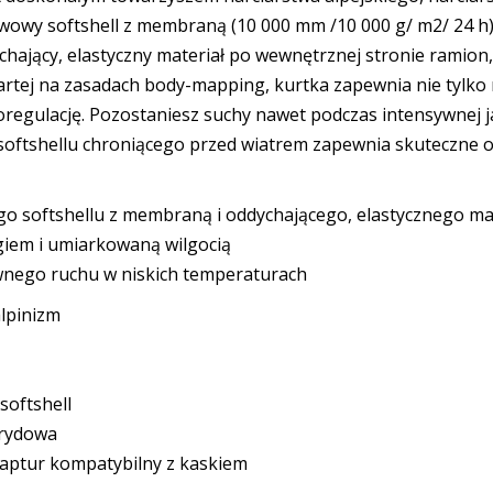
twowy softshell z membraną (10 000 mm /10 000 g/ m2/ 24 h),
chający, elastyczny materiał po wewnętrznej stronie ramion, 
partej na zasadach body-mapping, kurtka zapewnia nie ty
regulację. Pozostaniesz suchy nawet podczas intensywnej j
 softshellu chroniącego przed wiatrem zapewnia skuteczne 
go softshellu z membraną i oddychającego, elastycznego ma
giem i umiarkowaną wilgocią
wnego ruchu w niskich temperaturach
alpinizm
softshell
brydowa
aptur kompatybilny z kaskiem