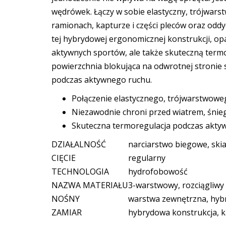
wędrówek. Łączy w sobie elastyczny, trójwars
ramionach, kapturze i części pleców oraz oddy
tej hybrydowej ergonomicznej konstrukcji, o
aktywnych sportów, ale także skuteczną termo
powierzchnia blokująca na odwrotnej stronie
podczas aktywnego ruchu.
Połączenie elastycznego, trójwarstwowe
Niezawodnie chroni przed wiatrem, śnie
Skuteczna termoregulacja podczas akty
DZIAŁALNOŚĆ
narciarstwo biegowe, ski
CIĘCIE
regularny
TECHNOLOGIA
hydrofobowość
NAZWA MATERIAŁU
3-warstwowy, rozciągliwy 
NOŚNY
warstwa zewnętrzna, hy
ZAMIAR
hybrydowa konstrukcja, k