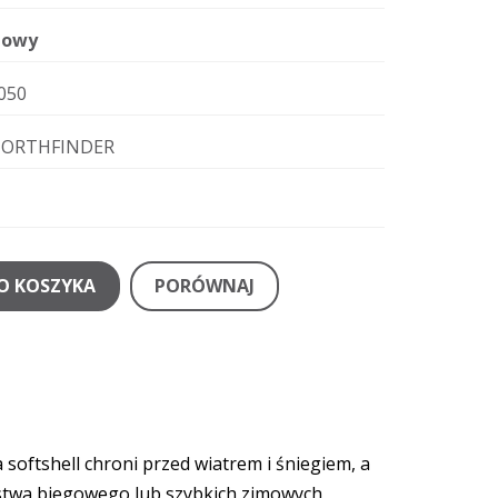
owy
050
ORTHFINDER
O KOSZYKA
PORÓWNAJ
oftshell chroni przed wiatrem i śniegiem, a
rstwa biegowego lub szybkich zimowych