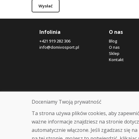
Wysłać
Infolinia
O nas
+421 919 282 306
Blog
info@domivosport.pl
O nas
Sklep
Kontakt
Doceniamy Twoją prywatność
Ta strona używa plików cookies, aby zapewnić
ważne informacje znajdziesz na stronie dotycz
automatycznie włączone. Jeśli zgadzasz się na 
na tej stronie, możesz to potwierdzić, klikając