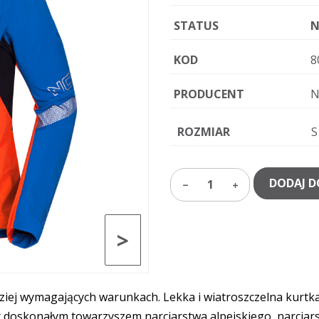
STATUS
N
KOD
8
PRODUCENT
N
ROZMIAR
S
DODAJ D
1
>
ej wymagających warunkach. Lekka i wiatroszczelna kurtka s
st doskonałym towarzyszem narciarstwa alpejskiego, narcia