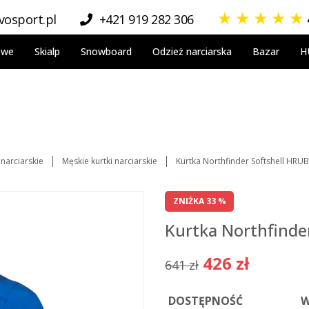
★
★
★
★
★
osport.pl
+421 919 282 306
owe
Skialp
Snowboard
Odzież narciarska
Bazar
H
 narciarskie
Męskie kurtki narciarskie
Kurtka Northfinder Softshell HRUB
ZNIŻKA 33 %
Kurtka Northfinde
426 zł
641 zł
DOSTĘPNOŚĆ
W