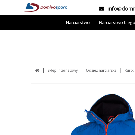
info@domiv
Narciarstwo
Narciarstwo bieg
Sklep internetowy
Odzież narciarska
Kurtki