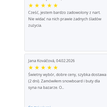
★
★
★
★
★
Cześć, jestem bardzo zadowolony z nart.
Nie widać na nich prawie żadnych śladów
zużycia.
Jana Kováčová, 04.02.2026
★
★
★
★
★
Świetny wybór, dobre ceny, szybka dostawa
(2 dni). Zamówiłem snowboard i buty dla
syna na bazarze. O...