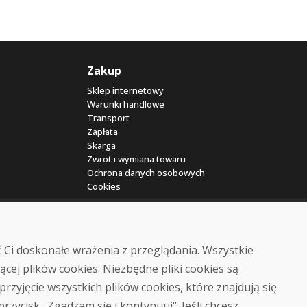
Zakup
Sklep internetowy
Warunki handlowe
Transport
Zapłata
Skarga
Zwrot i wymiana towaru
Ochrona danych osobowych
Cookies
 Ci doskonałe wrażenia z przeglądania. Wszystkie
ącej plików cookies. Niezbędne pliki cookies są
przyjęcie wszystkich plików cookies, które znajdują się
© DOMIVOSPORT 2026, wszystkie prawa zastrzeżone
 przycisk „Zgadzam się i kontynuuj“. Jeśli chcesz