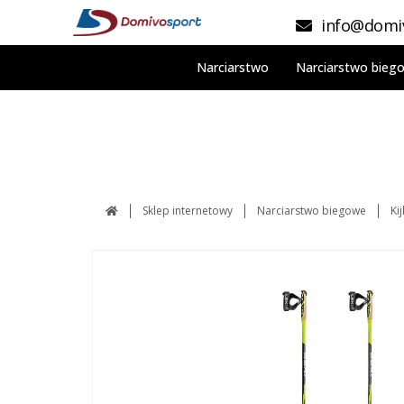
info@domiv
Narciarstwo
Narciarstwo bieg
Sklep internetowy
Narciarstwo biegowe
Ki