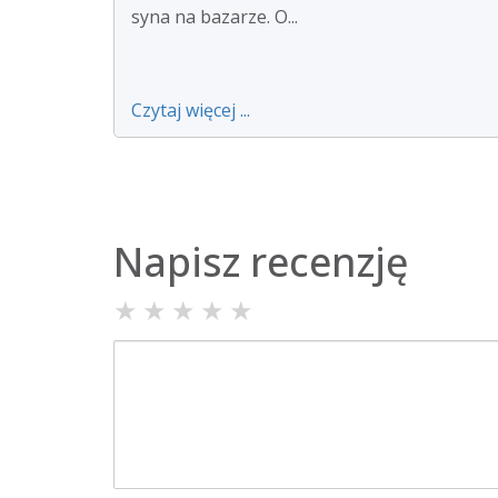
syna na bazarze. O...
Czytaj więcej ...
Napisz recenzję
★
★
★
★
★