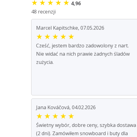
★
★
★
★
★
4,96
48 recenzji
Marcel Kapitschke, 07.05.2026
★
★
★
★
★
Cześć, jestem bardzo zadowolony z nart.
Nie widać na nich prawie żadnych śladów
zużycia.
Jana Kováčová, 04.02.2026
★
★
★
★
★
Świetny wybór, dobre ceny, szybka dostawa
(2 dni). Zamówiłem snowboard i buty dla