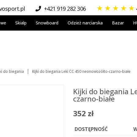
★
★
★
★
★
osport.pl
+421 919 282 306
owe
Skialp
Snowboard
Odzież narciarska
Bazar
H
jki do biegania
Kijki do biegania Leki CC 450 neonowożółto-czarno-białe
Kijki do biegania 
czarno-białe
352 zł
DOSTĘPNOŚĆ
W