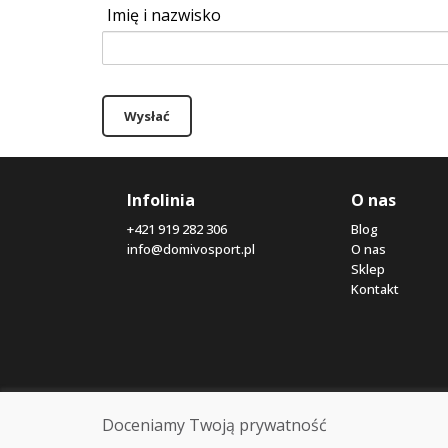
Imię i nazwisko
Wysłać
Infolinia
O nas
+421 919 282 306
Blog
info@domivosport.pl
O nas
Sklep
Kontakt
Doceniamy Twoją prywatność