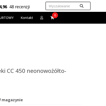
4,96
48 recenzji
0
URTOWY
Kontakt
Leki CC 450 neonowożółto-
 magazynie