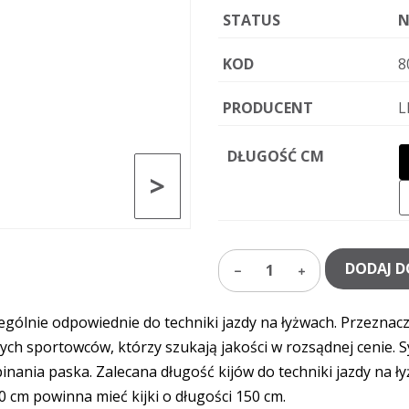
STATUS
N
KOD
8
PRODUCENT
L
DŁUGOŚĆ CM
>
DODAJ D
1
ególnie odpowiednie do techniki jazdy na łyżwach. Przeznac
ch sportowców, którzy szukają jakości w rozsądnej cenie. S
nania paska. Zalecana długość kijów do techniki jazdy na ł
70 cm powinna mieć kijki o długości 150 cm.