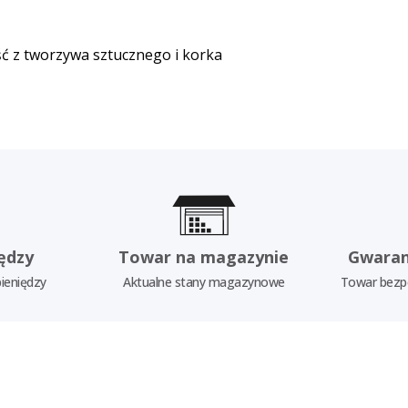
ść z tworzywa sztucznego i korka
ędzy
Towar na magazynie
Gwaran
ieniędzy
Aktualne stany magazynowe
Towar bezp