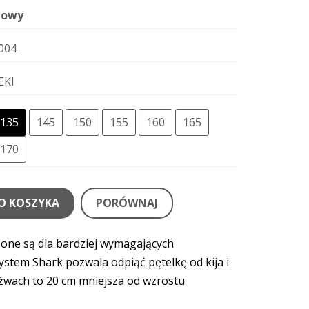
owy
004
EKI
135
145
150
155
160
165
170
O KOSZYKA
PORÓWNAJ
zone są dla bardziej wymagających
ystem Shark pozwala odpiąć pętelkę od kija i
yżwach to 20 cm mniejsza od wzrostu