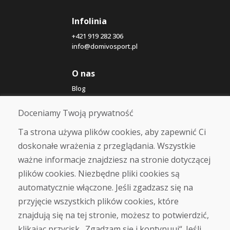
Infolinia
+421 919 282 306
info@domivosport.pl
O nas
Blog
O nas
Sklep
Doceniamy Twoją prywatność
Kontakt
Ta strona używa plików cookies, aby zapewnić Ci
doskonałe wrażenia z przeglądania. Wszystkie
Zakup
ważne informacje znajdziesz na stronie dotyczącej
Sklep internetowy
Warunki handlowe
plików cookies. Niezbędne pliki cookies są
Transport
automatycznie włączone. Jeśli zgadzasz się na
Zapłata
przyjęcie wszystkich plików cookies, które
Skarga
Zwrot i wymiana towaru
znajdują się na tej stronie, możesz to potwierdzić,
Ochrona danych osobowych
klikając przycisk „Zgadzam się i kontynuuj“. Jeśli