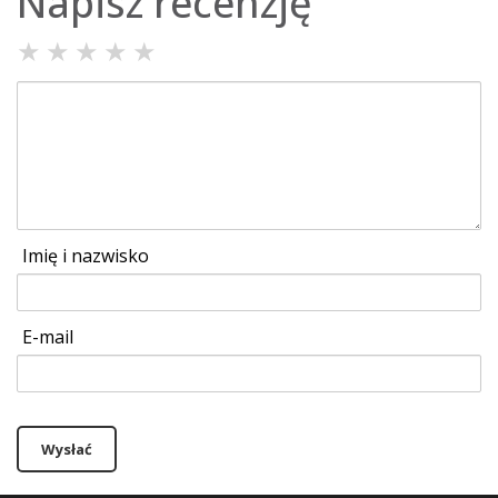
Napisz recenzję
★
★
★
★
★
Imię i nazwisko
E-mail
Wysłać