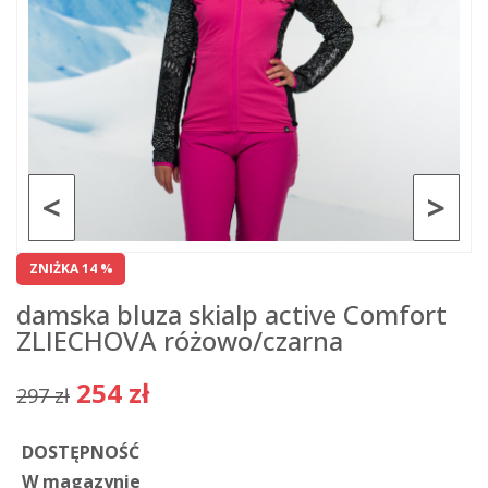
<
>
ZNIŻKA 14 %
damska bluza skialp active Comfort
ZLIECHOVA różowo/czarna
254 zł
297 zł
DOSTĘPNOŚĆ
W magazynie