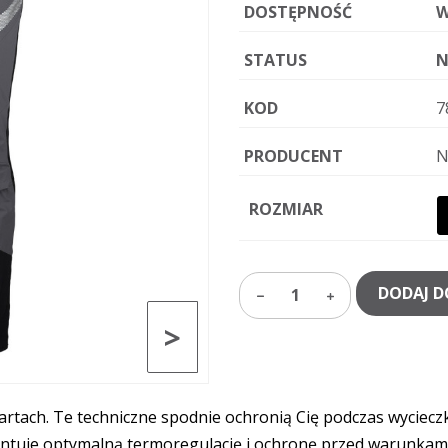
DOSTĘPNOŚĆ
W
STATUS
N
KOD
7
PRODUCENT
N
ROZMIAR
DODAJ D
1
>
tach. Te techniczne spodnie ochronią Cię podczas wycieczki
antuje optymalną termoregulację i ochronę przed warunkam