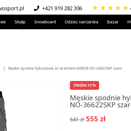
★
★
★
★
★
osport.pl
+421 919 282 306
owe
Skialp
Snowboard
Odzież narciarska
Bazar
H
a
Męskie spodnie hybrydowe ze stretchem DERESE NO-36622SKP szare
ZNIŻKA 13 %
Męskie spodnie h
NO-36622SKP szar
555 zł
641 zł