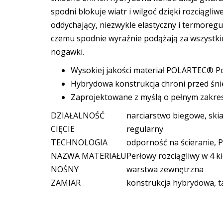
spodni blokuje wiatr i wilgoć dzięki rozciąg
oddychający, niezwykle elastyczny i termoreg
czemu spodnie wyraźnie podążają za wszystki
nogawki.
Wysokiej jakości materiał POLARTEC® Po
Hybrydowa konstrukcja chroni przed śni
Zaprojektowane z myślą o pełnym zakre
DZIAŁALNOŚĆ
narciarstwo biegowe, ski
CIĘCIE
regularny
TECHNOLOGIA
odporność na ścieranie, 
NAZWA MATERIAŁU
Perłowy rozciągliwy w 4 
NOŚNY
warstwa zewnętrzna
ZAMIAR
konstrukcja hybrydowa, 