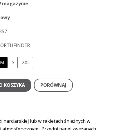
 magazynie
owy
857
ORTHFINDER
M
S
XXL
O KOSZYKA
PORÓWNAJ
 narciarskiej lub w rakietach śnieżnych w
i atmosferycznymi. Przedni panel zwężanych