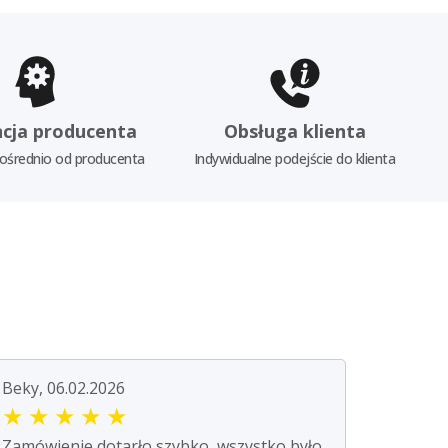
cja producenta
Obsługa klienta
ośrednio od producenta
Indywidualne podejście do klienta
Beky, 06.02.2026
★
★
★
★
★
Zamówienie dotarło szybko, wszystko było