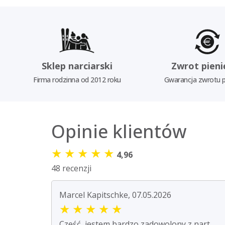
Sklep narciarski
Zwrot pieni
Firma rodzinna od 2012 roku
Gwarancja zwrotu p
Opinie klientów
★
★
★
★
★
4,96
48 recenzji
Marcel Kapitschke, 07.05.2026
★
★
★
★
★
Cześć, jestem bardzo zadowolony z nart.