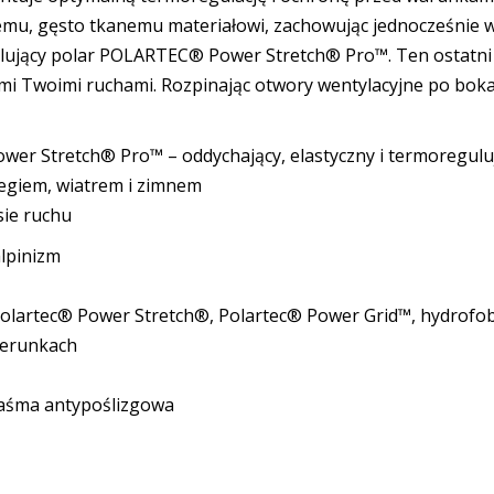
liwemu, gęsto tkanemu materiałowi, zachowując jednocześnie
ulujący polar POLARTEC® Power Stretch® Pro™. Ten ostatni s
mi Twoimi ruchami. Rozpinając otwory wentylacyjne po boka
wer Stretch® Pro™ – oddychający, elastyczny i termoregulu
egiem, wiatrem i zimnem
sie ruchu
alpinizm
Polartec® Power Stretch®, Polartec® Power Grid™, hydrof
kierunkach
taśma antypoślizgowa