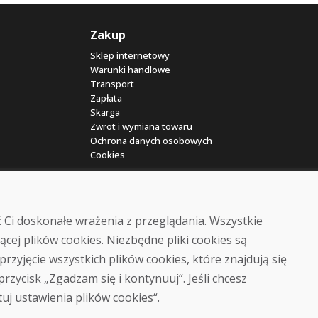
Zakup
Sklep internetowy
Warunki handlowe
Transport
Zapłata
Skarga
Zwrot i wymiana towaru
Ochrona danych osobowych
Cookies
 Ci doskonałe wrażenia z przeglądania. Wszystkie
ącej plików cookies. Niezbędne pliki cookies są
przyjęcie wszystkich plików cookies, które znajdują się
© DOMIVOSPORT 2026, wszystkie prawa zastrzeżone
 przycisk „Zgadzam się i kontynuuj“. Jeśli chcesz
DUFEKSOFT
-
tworzenie stron internetowych
,
tworzenie sklepów internetowych
tuj ustawienia plików cookies“.