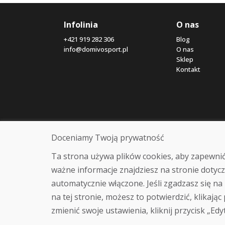
Infolinia
O nas
+421 919 282 306
Blog
info@domivosport.pl
O nas
Sklep
Kontakt
Doceniamy Twoją prywatność
Ta strona używa plików cookies, aby zapewnić
ważne informacje znajdziesz na stronie dotycz
automatycznie włączone. Jeśli zgadzasz się na 
na tej stronie, możesz to potwierdzić, klikając
zmienić swoje ustawienia, kliknij przycisk „Edy