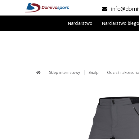
info@domiv
Narciarstwo
Narciarstwo bieg
Sklep internetowy
Skialp
Odzież i akcesori