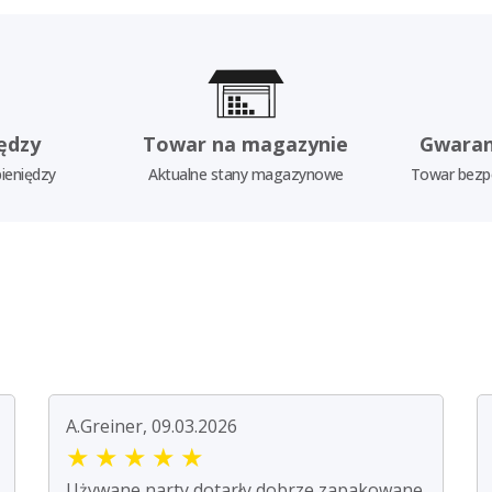
ędzy
Towar na magazynie
Gwaran
ieniędzy
Aktualne stany magazynowe
Towar bezp
A.Greiner, 09.03.2026
★
★
★
★
★
Używane narty dotarły dobrze zapakowane