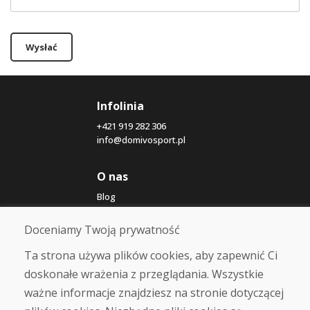
Wysłać
Infolinia
+421 919 282 306
info@domivosport.pl
O nas
Blog
O nas
Sklep
Doceniamy Twoją prywatność
Kontakt
Ta strona używa plików cookies, aby zapewnić Ci
doskonałe wrażenia z przeglądania. Wszystkie
Zakup
ważne informacje znajdziesz na stronie dotyczącej
Sklep internetowy
Warunki handlowe