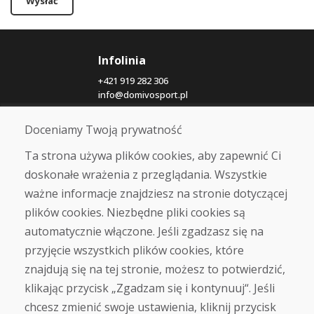
Wysłać
Infolinia
+421 919 282 306
info@domivosport.pl
Doceniamy Twoją prywatność
O nas
Blog
Ta strona używa plików cookies, aby zapewnić Ci
O nas
doskonałe wrażenia z przeglądania. Wszystkie
Sklep
ważne informacje znajdziesz na stronie dotyczącej
Kontakt
plików cookies. Niezbędne pliki cookies są
automatycznie włączone. Jeśli zgadzasz się na
Zakup
przyjęcie wszystkich plików cookies, które
Sklep internetowy
Warunki handlowe
znajdują się na tej stronie, możesz to potwierdzić,
Transport
klikając przycisk „Zgadzam się i kontynuuj“. Jeśli
Zapłata
chcesz zmienić swoje ustawienia, kliknij przycisk
Skarga