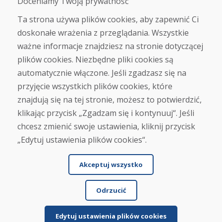
Doceniamy Twoją prywatność
Kontakt
Ta strona używa plików cookies, aby zapewnić Ci
doskonałe wrażenia z przeglądania. Wszystkie
Zakup
ważne informacje znajdziesz na stronie dotyczącej
Sklep internetowy
Warunki handlowe
plików cookies. Niezbędne pliki cookies są
Transport
automatycznie włączone. Jeśli zgadzasz się na
Zapłata
przyjęcie wszystkich plików cookies, które
Skarga
Zwrot i wymiana towaru
znajdują się na tej stronie, możesz to potwierdzić,
Ochrona danych osobowych
klikając przycisk „Zgadzam się i kontynuuj“. Jeśli
Cookies
chcesz zmienić swoje ustawienia, kliknij przycisk
„Edytuj ustawienia plików cookies“.
Akceptuj wszystko
Odrzucić
© DOMIVOSPORT 2026, wszystkie prawa zastrzeżone
DUFEKSOFT
-
tworzenie stron internetowych
,
tworzenie sklepów internetowych
Edytuj ustawienia plików cookies