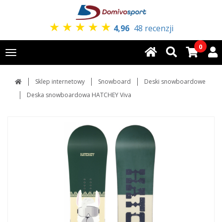
★
★
★
★
★
4,96
48 recenzji
0
Toggle
navigation
Sklep internetowy
Snowboard
Deski snowboardowe
Deska snowboardowa HATCHEY Viva