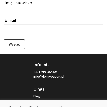
Imię i nazwisko
E-mail
Wysłać
Infolinia
+421 919 282 306
info@domivosport.pl
O nas
Blog
O nas
Sklep