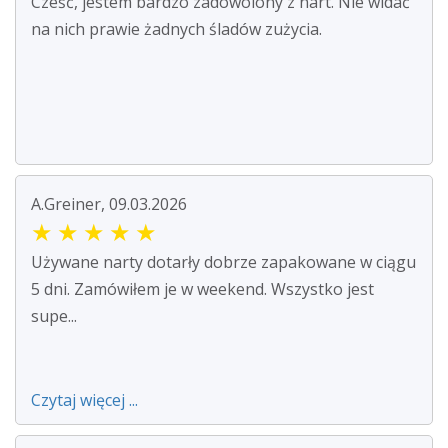
Cześć, jestem bardzo zadowolony z nart. Nie widać
na nich prawie żadnych śladów zużycia.
A.Greiner, 09.03.2026
★
★
★
★
★
Używane narty dotarły dobrze zapakowane w ciągu
5 dni. Zamówiłem je w weekend. Wszystko jest
supe...
Czytaj więcej ...