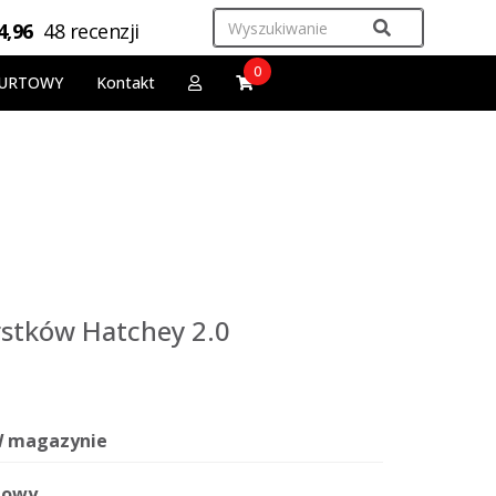
4,96
48 recenzji
0
URTOWY
Kontakt
stków Hatchey 2.0
 magazynie
owy