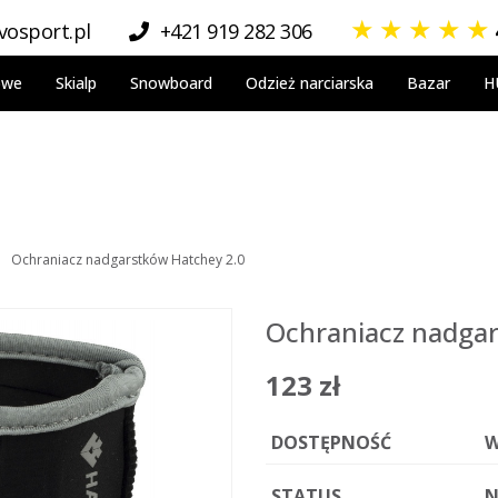
★
★
★
★
★
osport.pl
+421 919 282 306
owe
Skialp
Snowboard
Odzież narciarska
Bazar
H
Ochraniacz nadgarstków Hatchey 2.0
Ochraniacz nadgar
123 zł
DOSTĘPNOŚĆ
W
STATUS
N