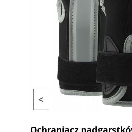
<
Ochraniacz nadgarstkó