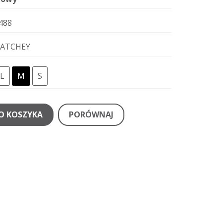
488
ATCHEY
L
M
S
O KOSZYKA
PORÓWNAJ