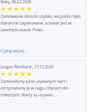
Beky, 06.02.2026
★
★
★
★
★
Zamówienie dotarło szybko, wszystko było
starannie zapakowane, a towar jest w
świetnym stanie. Polec...
Czytaj więcej ...
Jürgen Reinhard , 17.12.2025
★
★
★
★
★
Zamówiliśmy parę używanych nart i
otrzymaliśmy je w ciągu czterech dni
roboczych. Narty są używan...