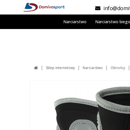
info@domiv
Narciarstwo
Narciarstwo bieg
Sklep internetowy
Narciarstwo
Obrońcy