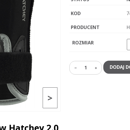
KOD
7
PRODUCENT
H
ROZMIAR
DODAJ D
1
>
w Hatchey 2.0