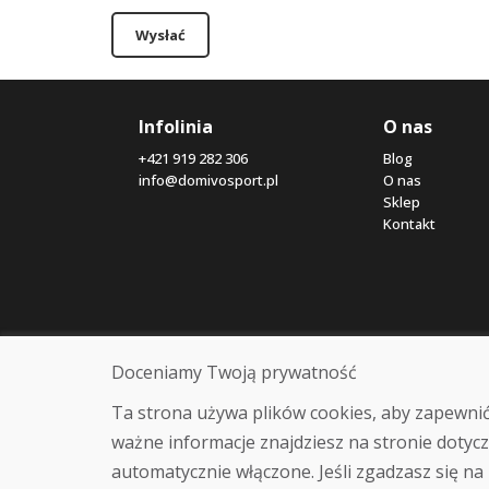
Wysłać
Infolinia
O nas
+421 919 282 306
Blog
info@domivosport.pl
O nas
Sklep
Kontakt
Doceniamy Twoją prywatność
Ta strona używa plików cookies, aby zapewnić
ważne informacje znajdziesz na stronie dotycz
automatycznie włączone. Jeśli zgadzasz się na 