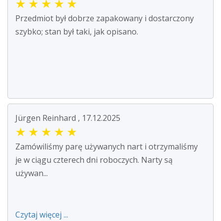
★
★
★
★
★
Przedmiot był dobrze zapakowany i dostarczony
szybko; stan był taki, jak opisano.
Jürgen Reinhard , 17.12.2025
★
★
★
★
★
Zamówiliśmy parę używanych nart i otrzymaliśmy
je w ciągu czterech dni roboczych. Narty są
używan...
Czytaj więcej ...