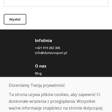
Wysłać
Infolinia
+421 919 282 306
info@domivosport.pl
O nas
Blog
O nas
Sklep
Doceniamy Twoją prywatność
Kontakt
Ta strona używa plików cookies, aby zapewnić Ci
doskonałe wrażenia z przeglądania. Wszystkie
Zakup
ważne informacje znajdziesz na stronie dotyczącej
Sklep internetowy