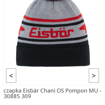
<
>
czapka Eisbär Chani OS Pompon MU -
30885 309