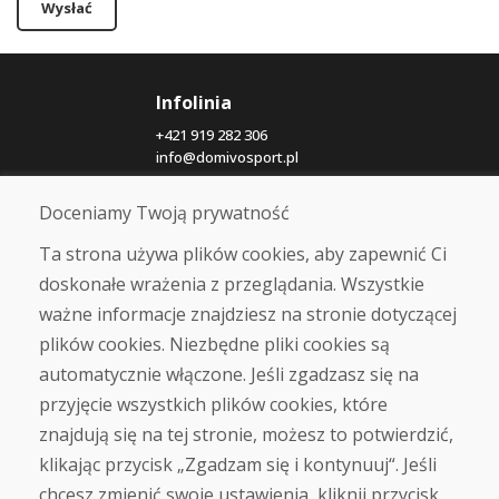
Wysłać
Infolinia
+421 919 282 306
info@domivosport.pl
Doceniamy Twoją prywatność
O nas
Blog
Ta strona używa plików cookies, aby zapewnić Ci
O nas
doskonałe wrażenia z przeglądania. Wszystkie
Sklep
ważne informacje znajdziesz na stronie dotyczącej
Kontakt
plików cookies. Niezbędne pliki cookies są
automatycznie włączone. Jeśli zgadzasz się na
Zakup
przyjęcie wszystkich plików cookies, które
Sklep internetowy
Warunki handlowe
znajdują się na tej stronie, możesz to potwierdzić,
Transport
klikając przycisk „Zgadzam się i kontynuuj“. Jeśli
Zapłata
chcesz zmienić swoje ustawienia, kliknij przycisk
Skarga