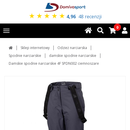
★
★
★
★
★
4,96
48 recenzji
0
Toggle
navigation
Sklep internetowy
Odzież narciarska
Spodnie narciarskie
damskie spodnie narciarskie
Damskie spodnie narciarskie 4F SPDN002 ciemnoszare