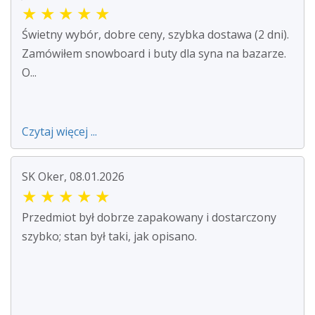
★
★
★
★
★
Świetny wybór, dobre ceny, szybka dostawa (2 dni).
Zamówiłem snowboard i buty dla syna na bazarze.
O...
Czytaj więcej ...
SK Oker, 08.01.2026
★
★
★
★
★
Przedmiot był dobrze zapakowany i dostarczony
szybko; stan był taki, jak opisano.