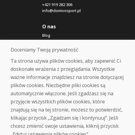
+421 919 282 306
info@domivosport.pl
O nas
Blog
O nas
Sklep
Doceniamy Twoją prywatność
Kontakt
Ta strona używa plików cookies, aby zapewnić Ci
doskonałe wrażenia z przeglądania. Wszystkie
Zakup
ważne informacje znajdziesz na stronie dotyczącej
Sklep internetowy
Warunki handlowe
plików cookies. Niezbędne pliki cookies są
Transport
automatycznie włączone. Jeśli zgadzasz się na
Zapłata
przyjęcie wszystkich plików cookies, które
Skarga
Zwrot i wymiana towaru
znajdują się na tej stronie, możesz to potwierdzić,
Ochrona danych osobowych
klikając przycisk „Zgadzam się i kontynuuj“. Jeśli
Cookies
chcesz zmienić swoje ustawienia, kliknij przycisk
„Edytuj ustawienia plików cookies“.