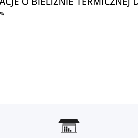
JE O BIELIZNIE TERMICZNEJ D
7%