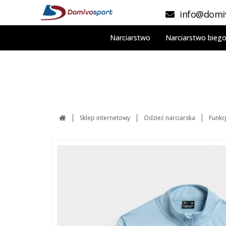
info@domiv
Narciarstwo
Narciarstwo bieg
Sklep internetowy
Odzież narciarska
Funkc