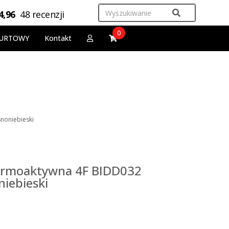
4,96
48 recenzji
0
URTOWY
Kontakt
noniebieski
termoaktywna 4F BIDD032
niebieski