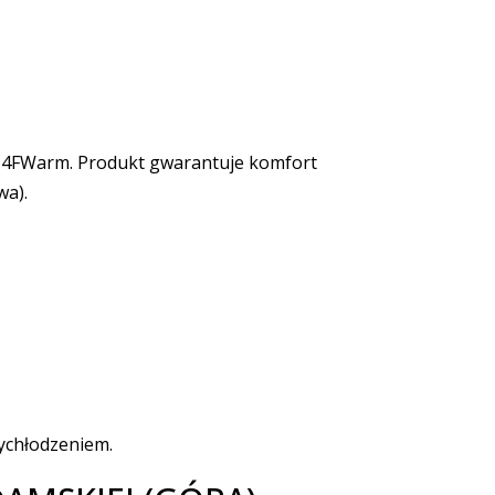
ą 4FWarm. Produkt gwarantuje komfort
wa).
ychłodzeniem.