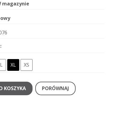
 magazynie
owy
076
F
L
XL
XS
O KOSZYKA
PORÓWNAJ