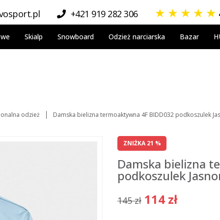
★
★
★
★
★
osport.pl
+421 919 282 306
owe
Skialp
Snowboard
Odzież narciarska
Bazar
H
jonalna odzież
Damska bielizna termoaktywna 4F BIDD032 podkoszulek Jas
ZNIŻKA 21 %
Damska bielizna 
podkoszulek Jasno
114 zł
145 zł