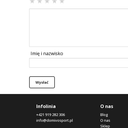
★
★
★
★
★
Imię i nazwisko
Wysłać
Infolinia
O nas
+421 919 282 306
Blog
info@domivosport.pl
O nas
Sklep