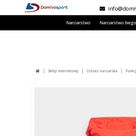
info@domiv
Narciarstwo
Narciarstwo bieg
Sklep internetowy
Odzież narciarska
Funkc