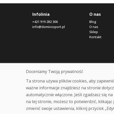
Infolinia
O nas
+421 919 282 306
Blog
info@domivosport.pl
O nas
Sklep
Kontakt
Doceniamy Twoją prywatność
Ta strona używa plików cookies, aby zapewnić
ważne informacje znajdziesz na stronie dotycz
automatycznie włączone. Jeśli zgadzasz się na 
na tej stronie, możesz to potwierdzić, klikając
zmienić swoje ustawienia, kliknij przycisk „Edy