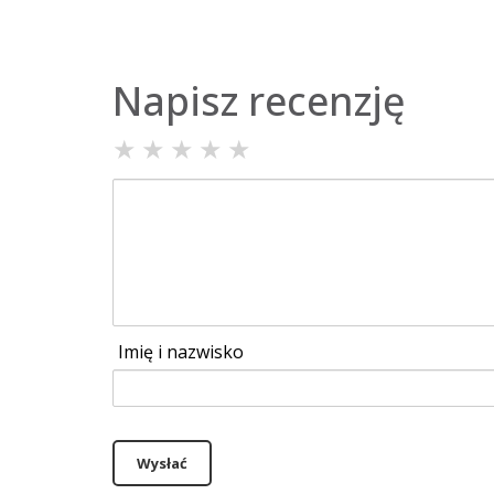
Napisz recenzję
★
★
★
★
★
Imię i nazwisko
Wysłać