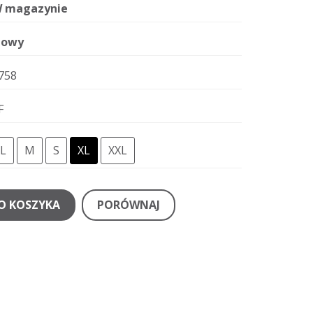
 magazynie
owy
758
F
L
M
S
XL
XXL
O KOSZYKA
PORÓWNAJ