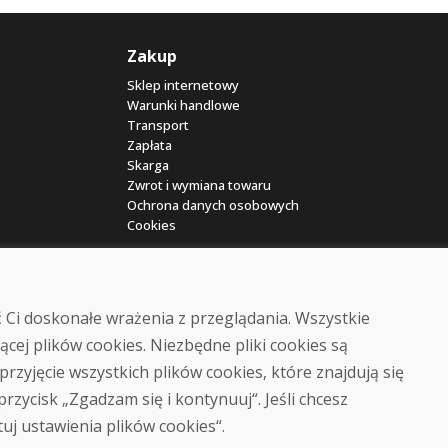
Zakup
Sklep internetowy
Warunki handlowe
Transport
Zapłata
Skarga
Zwrot i wymiana towaru
Ochrona danych osobowych
Cookies
 Ci doskonałe wrażenia z przeglądania. Wszystkie
ącej plików cookies. Niezbędne pliki cookies są
przyjęcie wszystkich plików cookies, które znajdują się
© DOMIVOSPORT 2026, wszystkie prawa zastrzeżone
 przycisk „Zgadzam się i kontynuuj“. Jeśli chcesz
DUFEKSOFT
-
tworzenie stron internetowych
,
tworzenie sklepów internetowych
tuj ustawienia plików cookies“.