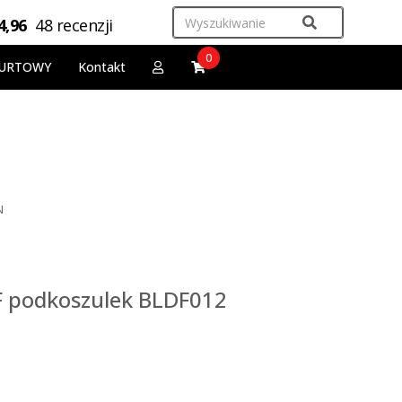
4,96
48 recenzji
0
URTOWY
Kontakt
N
F podkoszulek BLDF012