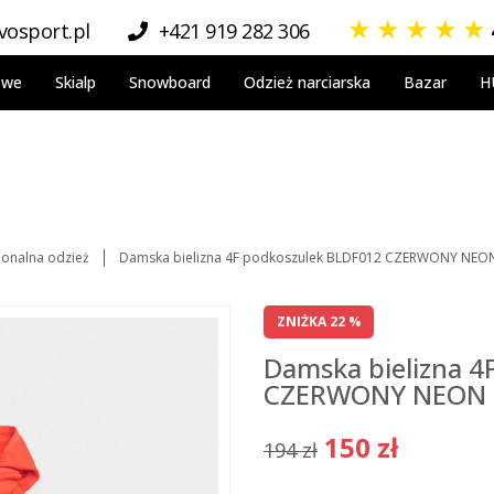
★
★
★
★
★
osport.pl
+421 919 282 306
owe
Skialp
Snowboard
Odzież narciarska
Bazar
H
jonalna odzież
Damska bielizna 4F podkoszulek BLDF012 CZERWONY NEO
ZNIŻKA 22 %
Damska bielizna 4
CZERWONY NEON
150 zł
194 zł