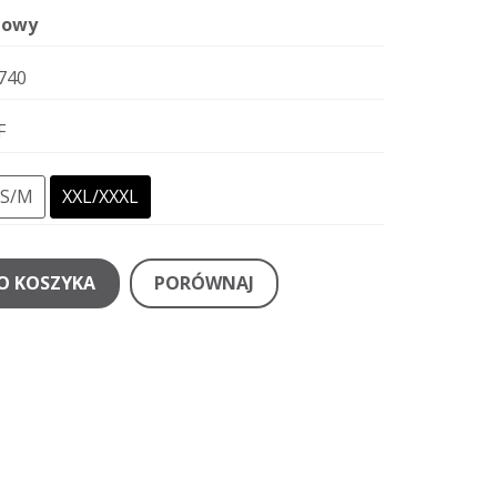
owy
740
F
S/M
XXL/XXXL
O KOSZYKA
PORÓWNAJ