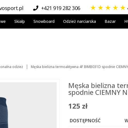
★
★
★
★
★
osport.pl
+421 919 282 306
owe
Skialp
Snowboard
Odzież narciarska
Bazar
H
jonalna odzież
Męska bielizna termoaktywna 4F BIMB031D spodnie CIEMNY 
Męska bielizna t
spodnie CIEMNY N
125 zł
DOSTĘPNOŚĆ
W