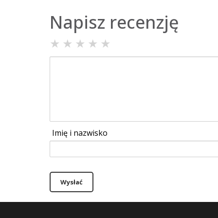
Napisz recenzję
★
★
★
★
★
Imię i nazwisko
Wysłać