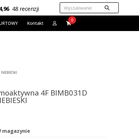
4,96
48 recenzji
0
URTOWY
Kontakt
NIEBIESKI
ermoaktywna 4F BIMB031D
IEBIESKI
 magazynie