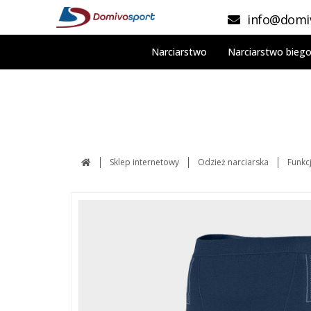
info@domiv
Narciarstwo
Narciarstwo bieg
Sklep internetowy
Odzież narciarska
Funkc