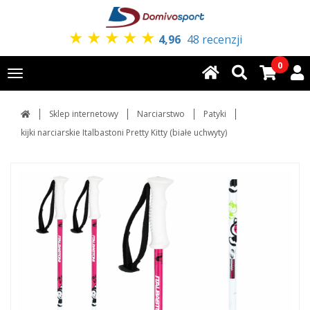
★
★
★
★
★
4,96
48 recenzji
0
Toggle
navigation
Sklep internetowy
Narciarstwo
Patyki
kijki narciarskie Italbastoni Pretty Kitty (białe uchwyty)