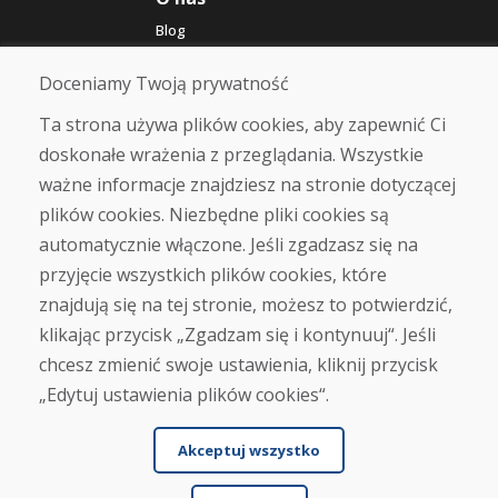
Blog
O nas
Sklep
Doceniamy Twoją prywatność
Kontakt
Ta strona używa plików cookies, aby zapewnić Ci
doskonałe wrażenia z przeglądania. Wszystkie
Zakup
ważne informacje znajdziesz na stronie dotyczącej
Sklep internetowy
Warunki handlowe
plików cookies. Niezbędne pliki cookies są
Transport
automatycznie włączone. Jeśli zgadzasz się na
Zapłata
przyjęcie wszystkich plików cookies, które
Skarga
Zwrot i wymiana towaru
znajdują się na tej stronie, możesz to potwierdzić,
Ochrona danych osobowych
klikając przycisk „Zgadzam się i kontynuuj“. Jeśli
Cookies
chcesz zmienić swoje ustawienia, kliknij przycisk
„Edytuj ustawienia plików cookies“.
Akceptuj wszystko