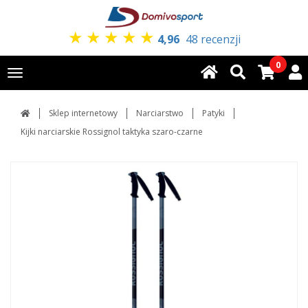
★
★
★
★
★
4,96
48 recenzji
0
Toggle
navigation
Sklep internetowy
Narciarstwo
Patyki
Kijki narciarskie Rossignol taktyka szaro-czarne