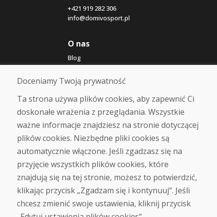
+421 919 282 306
info@domivosport.pl
O nas
Blog
O nas
Sklep
Doceniamy Twoją prywatność
Kontakt
Ta strona używa plików cookies, aby zapewnić Ci
doskonałe wrażenia z przeglądania. Wszystkie
Zakup
ważne informacje znajdziesz na stronie dotyczącej
Sklep internetowy
Warunki handlowe
plików cookies. Niezbędne pliki cookies są
Transport
automatycznie włączone. Jeśli zgadzasz się na
Zapłata
przyjęcie wszystkich plików cookies, które
Skarga
Zwrot i wymiana towaru
znajdują się na tej stronie, możesz to potwierdzić,
Ochrona danych osobowych
klikając przycisk „Zgadzam się i kontynuuj“. Jeśli
Cookies
chcesz zmienić swoje ustawienia, kliknij przycisk
„Edytuj ustawienia plików cookies“.