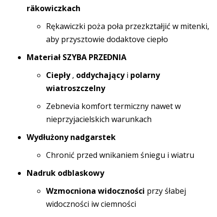
räkowiczkach
Rękawiczki poża poła przezkztałjić w mitenki,
aby przysztowie dodaktove ciepło
Materiał SZYBA PRZEDNIA
Ciepły
,
oddychający
i
polarny
wiatroszczelny
Zebnevia komfort termiczny nawet w
nieprzyjacielskich warunkach
Wydłużony nadgarstek
Chronić przed wnikaniem śniegu i wiatru
Nadruk odblaskowy
Wzmocniona widoczności
przy śłabej
widoczności iw ciemności