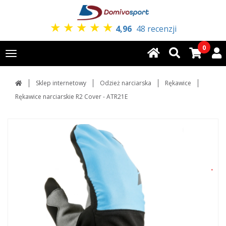
★
★
★
★
★
4,96
48 recenzji
0
Toggle
navigation
Sklep internetowy
Odzież narciarska
Rękawice
Rękawice narciarskie R2 Cover - ATR21E