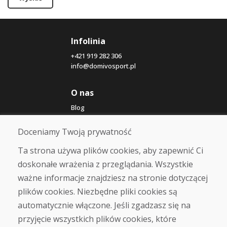
Infolinia
+421 919 282 306
info@domivosport.pl
O nas
Blog
O nas
Sklep
Doceniamy Twoją prywatność
Kontakt
Ta strona używa plików cookies, aby zapewnić Ci
doskonałe wrażenia z przeglądania. Wszystkie
Zakup
ważne informacje znajdziesz na stronie dotyczącej
Sklep internetowy
Warunki handlowe
plików cookies. Niezbędne pliki cookies są
Transport
automatycznie włączone. Jeśli zgadzasz się na
Zapłata
przyjęcie wszystkich plików cookies, które
Skarga