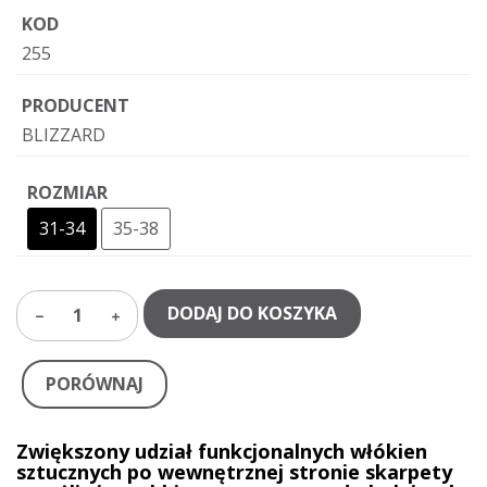
KOD
255
PRODUCENT
BLIZZARD
ROZMIAR
31-34
35-38
DODAJ DO KOSZYKA
1
PORÓWNAJ
Zwiększony udział funkcjonalnych włókien
sztucznych po wewnętrznej stronie skarpety