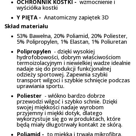
OCHRONNIK KOSTKI -
wzmocnienie i
wyściółka kostki
Y PIĘTA -
Anatomiczny zapiętek 3D
Skład materiału
53% Bawełna, 20% Poliamid, 20% Poliester,
5% Polipropylen, 1% Elastan, 1% Poliuretan
Polipropylen
- dzięki wysokiej
hydrofobowości, dobrym właściwościom
termoizolacyjnym i niewielkiej wadze idealnie
nadaje się do produkcji funkcjonalnej
odzieży sportowej. Zapewnia szybki
transport wilgoci i szybkie schnięcie podczas
uprawiania sportu.
Poliester
- włókno bardzo dobrze
przewodzi wilgoć i szybko schnie. Dzięki
swojej miękkości nadaje wyrobom
przyjemny i miękki dotyk, dlatego
wykorzystuje się go w produktach, które
będą miały długotrwały kontakt ze skórą.
Poliamid -
to miękka i trwała mikrofibra,