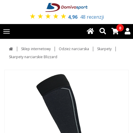
★
★
★
★
★
4,96
48 recenzji
0
Toggle
navigation
Sklep internetowy
Odzież narciarska
Skarpety
Skarpety narciarskie Blizzard