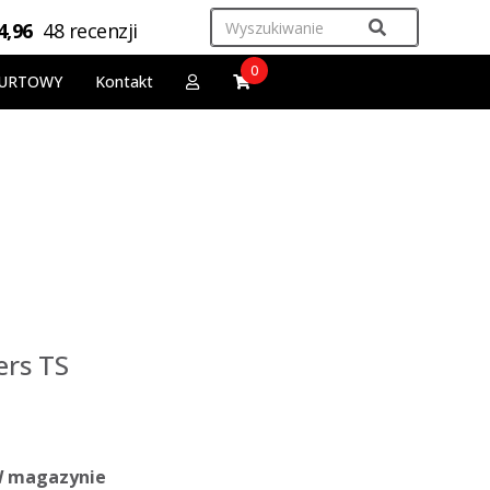
4,96
48 recenzji
0
URTOWY
Kontakt
ers TS
 magazynie