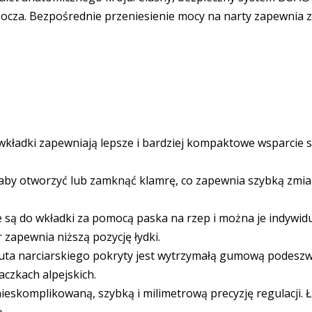
cza. Bezpośrednie przeniesienie mocy na narty zapewnia za
ładki zapewniają lepsze i bardziej kompaktowe wsparcie sko
 aby otworzyć lub zamknąć klamrę, co zapewnia szybką zmia
ą do wkładki za pomocą paska na rzep i można je indywidua
 zapewnia niższą pozycję łydki.
uta narciarskiego pokryty jest wytrzymałą gumową podeszw
aczkach alpejskich.
ieskomplikowaną, szybką i milimetrową precyzję regulacji. 