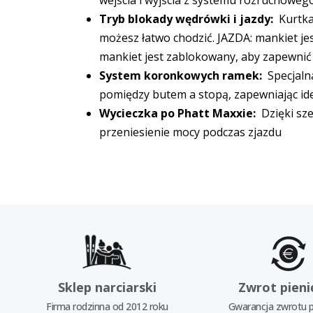
wejścia i wyjścia z systemu rozruchowego
Tryb blokady wędrówki i jazdy:
Kurtka 
możesz łatwo chodzić. JAZDA: mankiet jes
mankiet jest zablokowany, aby zapewni
System koronkowych ramek:
Specjalna
pomiędzy butem a stopą, zapewniając id
Wycieczka po Phatt Maxxie:
Dzięki sz
przeniesienie mocy podczas zjazdu
Sklep narciarski
Zwrot pieni
Firma rodzinna od 2012 roku
Gwarancja zwrotu p