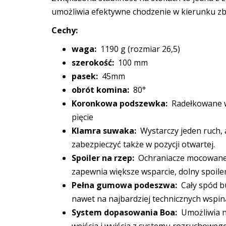
umożliwia efektywne chodzenie w kierunku zbo
Cechy:
waga:
1190 g (rozmiar 26,5)
szerokość:
100 mm
pasek:
45mm
obrót komina:
80°
Koronkowa podszewka:
Radełkowane wk
pięcie
Klamra suwaka:
Wystarczy jeden ruch,
zabezpieczyć także w pozycji otwartej.
Spoiler na rzep:
Ochraniacze mocowane s
zapewnia większe wsparcie, dolny spoiler
Pełna gumowa podeszwa:
Cały spód b
nawet na najbardziej technicznych wspin
System dopasowania Boa:
Umożliwia n