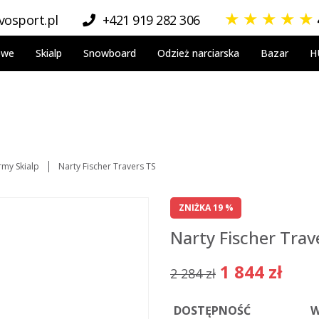
★
★
★
★
★
osport.pl
+421 919 282 306
owe
Skialp
Snowboard
Odzież narciarska
Bazar
H
irmy Skialp
Narty Fischer Travers TS
ZNIŻKA 19 %
Narty Fischer Trav
1 844 zł
2 284 zł
DOSTĘPNOŚĆ
W