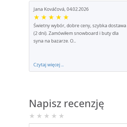
Jana Kováčová, 04.02.2026
★
★
★
★
★
Świetny wybór, dobre ceny, szybka dostawa
(2 dni). Zamówiłem snowboard i buty dla
syna na bazarze. O...
Czytaj więcej ...
Napisz recenzję
★
★
★
★
★