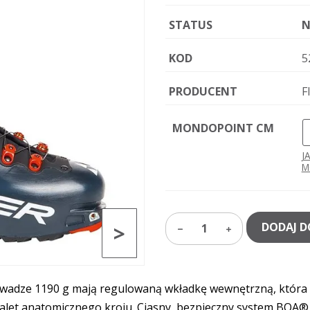
STATUS
N
KOD
5
PRODUCENT
F
MONDOPOINT CM
J
M
>
DODAJ D
1
 wadze 1190 g mają regulowaną wkładkę wewnętrzną, która u
zalet anatomicznego kroju. Ciasny, bezpieczny system BOA® 