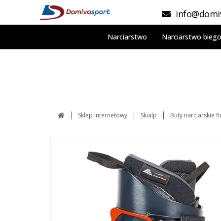
info@domiv
Narciarstwo
Narciarstwo bieg
Sklep internetowy
Skialp
Buty narciarskie f