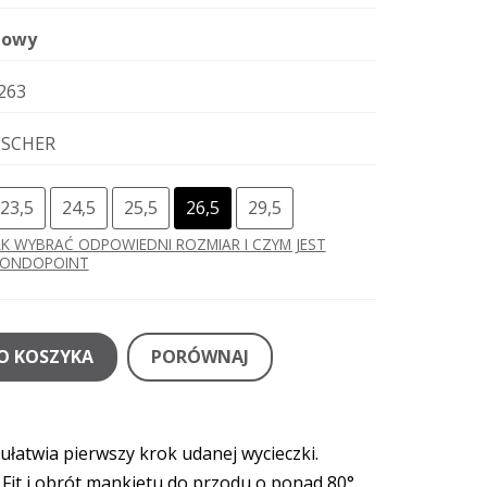
owy
263
ISCHER
23,5
24,5
25,5
26,5
29,5
AK WYBRAĆ ODPOWIEDNI ROZMIAR I CZYM JEST
ONDOPOINT
O KOSZYKA
PORÓWNAJ
łatwia pierwszy krok udanej wycieczki.
Fit i obrót mankietu do przodu o ponad 80°