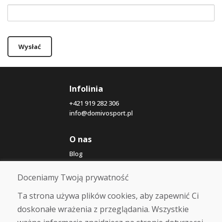
Wysłać
Infolinia
+421 919 282 306
info@domivosport.pl
O nas
Blog
O nas
Sklep
Doceniamy Twoją prywatność
Kontakt
Ta strona używa plików cookies, aby zapewnić Ci
doskonałe wrażenia z przeglądania. Wszystkie
Zakup