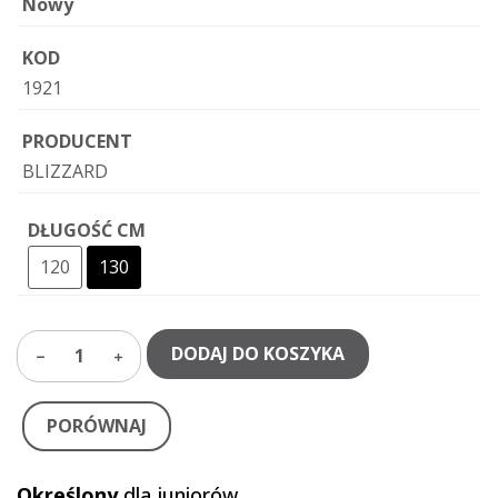
Nowy
KOD
1921
PRODUCENT
BLIZZARD
DŁUGOŚĆ CM
120
130
DODAJ DO KOSZYKA
1
PORÓWNAJ
Określony
dla juniorów