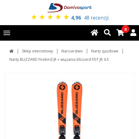
★
★
★
★
★
4,96
48 recenzji
0
Toggle
navigation
Sklep internetowy
Narciarstwo
Narty zjazdowe
Narty BLIZZARD Firebird JR + wiązania blizzard FDT JR 4.5