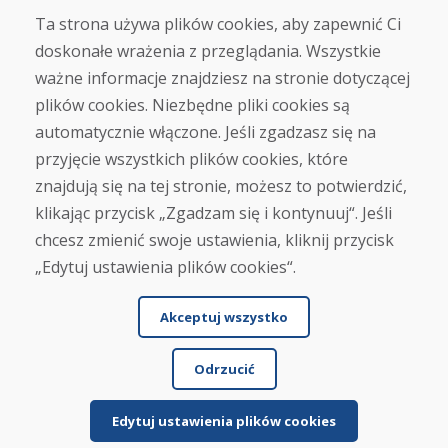
Ta strona używa plików cookies, aby zapewnić Ci
doskonałe wrażenia z przeglądania. Wszystkie
Zakup
ważne informacje znajdziesz na stronie dotyczącej
Sklep internetowy
Warunki handlowe
plików cookies. Niezbędne pliki cookies są
Transport
automatycznie włączone. Jeśli zgadzasz się na
Zapłata
przyjęcie wszystkich plików cookies, które
Skarga
Zwrot i wymiana towaru
znajdują się na tej stronie, możesz to potwierdzić,
Ochrona danych osobowych
klikając przycisk „Zgadzam się i kontynuuj“. Jeśli
Cookies
chcesz zmienić swoje ustawienia, kliknij przycisk
„Edytuj ustawienia plików cookies“.
Akceptuj wszystko
Odrzucić
© DOMIVOSPORT 2026, wszystkie prawa zastrzeżone
DUFEKSOFT
-
tworzenie stron internetowych
,
tworzenie sklepów internetowych
Edytuj ustawienia plików cookies