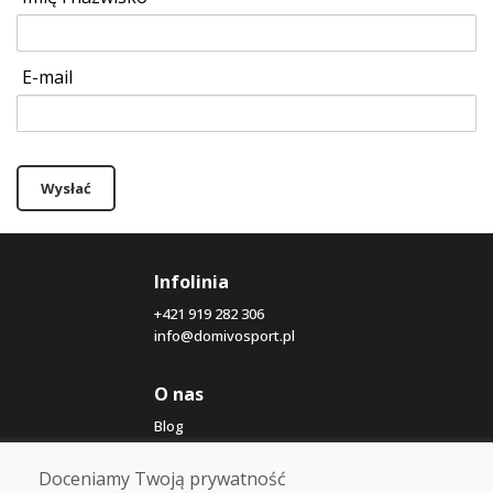
E-mail
Wysłać
Infolinia
+421 919 282 306
info@domivosport.pl
O nas
Blog
O nas
Sklep
Doceniamy Twoją prywatność
Kontakt