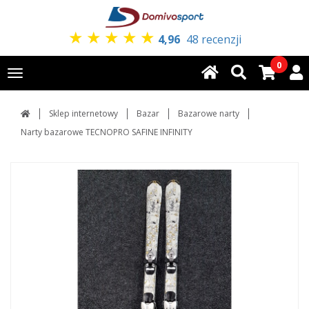
★
★
★
★
★
4,96
48 recenzji
0
Toggle
navigation
Sklep internetowy
Bazar
Bazarowe narty
Narty bazarowe TECNOPRO SAFINE INFINITY