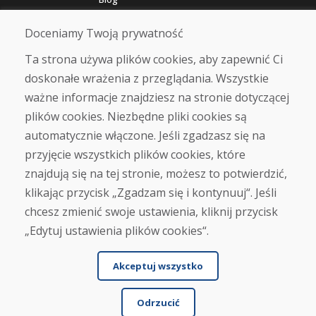
O nas
Sklep
Doceniamy Twoją prywatność
Kontakt
Ta strona używa plików cookies, aby zapewnić Ci
doskonałe wrażenia z przeglądania. Wszystkie
Zakup
ważne informacje znajdziesz na stronie dotyczącej
Sklep internetowy
Warunki handlowe
plików cookies. Niezbędne pliki cookies są
Transport
automatycznie włączone. Jeśli zgadzasz się na
Zapłata
przyjęcie wszystkich plików cookies, które
Skarga
Zwrot i wymiana towaru
znajdują się na tej stronie, możesz to potwierdzić,
Ochrona danych osobowych
klikając przycisk „Zgadzam się i kontynuuj“. Jeśli
Cookies
chcesz zmienić swoje ustawienia, kliknij przycisk
„Edytuj ustawienia plików cookies“.
Akceptuj wszystko
Odrzucić