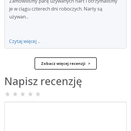
Zamówiliśmy parę używanych nart i otrzymaliśmy
je w ciągu czterech dni roboczych. Narty są
używan...
Czytaj więcej ...
Zobacz więcej recenzji >
Napisz recenzję
★
★
★
★
★