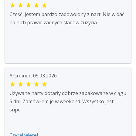
★
★
★
★
★
Cześć, jestem bardzo zadowolony z nart. Nie widać
na nich prawie żadnych śladów zużycia.
A.Greiner, 09.03.2026
★
★
★
★
★
Używane narty dotarły dobrze zapakowane w ciągu
5 dni. Zamówiłem je w weekend. Wszystko jest
supe...
Czytaj więcej ...