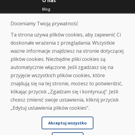
O nas
Blog
O nas
Sklep
Doceniamy Twoją prywatność
Kontakt
Ta strona używa plików cookies, aby zapewnić Ci
doskonałe wrażenia z przeglądania. Wszystkie
Zakup
ważne informacje znajdziesz na stronie dotyczącej
Sklep internetowy
Warunki handlowe
plików cookies. Niezbędne pliki cookies są
Transport
automatycznie włączone. Jeśli zgadzasz się na
Zapłata
przyjęcie wszystkich plików cookies, które
Skarga
Zwrot i wymiana towaru
znajdują się na tej stronie, możesz to potwierdzić,
Ochrona danych osobowych
klikając przycisk „Zgadzam się i kontynuuj“. Jeśli
Cookies
chcesz zmienić swoje ustawienia, kliknij przycisk
„Edytuj ustawienia plików cookies“.
Akceptuj wszystko