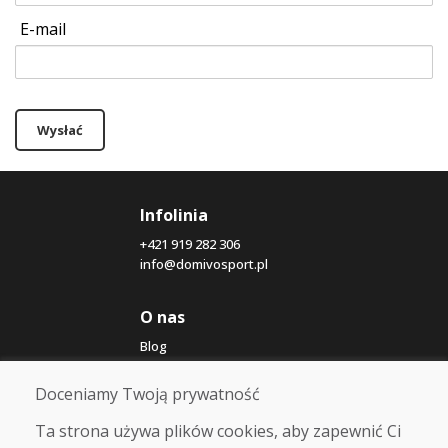
E-mail
Wysłać
Infolinia
+421 919 282 306
info@domivosport.pl
O nas
Blog
O nas
Sklep
Doceniamy Twoją prywatność
Kontakt
Ta strona używa plików cookies, aby zapewnić Ci