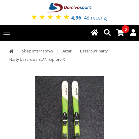
★
★
★
★
★
4,96
48 recenzji
0
Toggle
navigation
Sklep internetowy
Bazar
Bazarowe narty
Narty bazarowe ELAN Explore X