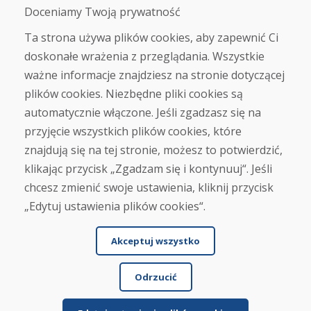
Doceniamy Twoją prywatność
O nas
Blog
Ta strona używa plików cookies, aby zapewnić Ci
O nas
doskonałe wrażenia z przeglądania. Wszystkie
Sklep
ważne informacje znajdziesz na stronie dotyczącej
Kontakt
plików cookies. Niezbędne pliki cookies są
automatycznie włączone. Jeśli zgadzasz się na
Zakup
przyjęcie wszystkich plików cookies, które
Sklep internetowy
Warunki handlowe
znajdują się na tej stronie, możesz to potwierdzić,
Transport
klikając przycisk „Zgadzam się i kontynuuj“. Jeśli
Zapłata
chcesz zmienić swoje ustawienia, kliknij przycisk
Skarga
Zwrot i wymiana towaru
„Edytuj ustawienia plików cookies“.
Ochrona danych osobowych
Cookies
Akceptuj wszystko
Odrzucić