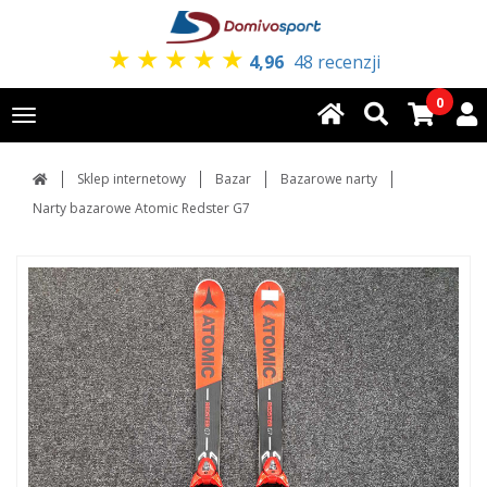
★
★
★
★
★
4,96
48 recenzji
0
Toggle
navigation
Sklep internetowy
Bazar
Bazarowe narty
Narty bazarowe Atomic Redster G7