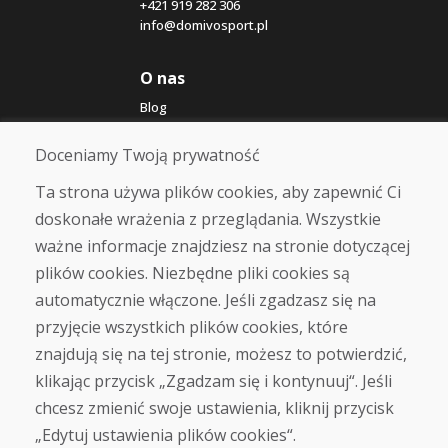
+421 919 282 306
info@domivosport.pl
O nas
Blog
O nas
Sklep
Doceniamy Twoją prywatność
Kontakt
Ta strona używa plików cookies, aby zapewnić Ci
doskonałe wrażenia z przeglądania. Wszystkie
Zakup
ważne informacje znajdziesz na stronie dotyczącej
Sklep internetowy
Warunki handlowe
plików cookies. Niezbędne pliki cookies są
Transport
automatycznie włączone. Jeśli zgadzasz się na
Zapłata
przyjęcie wszystkich plików cookies, które
Skarga
Zwrot i wymiana towaru
znajdują się na tej stronie, możesz to potwierdzić,
Ochrona danych osobowych
klikając przycisk „Zgadzam się i kontynuuj“. Jeśli
Cookies
chcesz zmienić swoje ustawienia, kliknij przycisk
„Edytuj ustawienia plików cookies“.