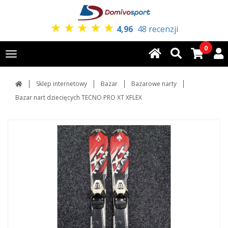
★
★
★
★
★
4,96
48 recenzji
0
Toggle
navigation
Sklep internetowy
Bazar
Bazarowe narty
Bazar nart dziecięcych TECNO PRO XT XFLEX