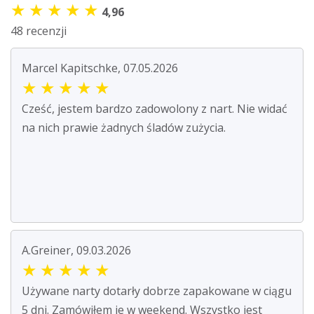
★
★
★
★
★
4,96
48 recenzji
Marcel Kapitschke, 07.05.2026
★
★
★
★
★
Cześć, jestem bardzo zadowolony z nart. Nie widać
na nich prawie żadnych śladów zużycia.
A.Greiner, 09.03.2026
★
★
★
★
★
Używane narty dotarły dobrze zapakowane w ciągu
5 dni. Zamówiłem je w weekend. Wszystko jest