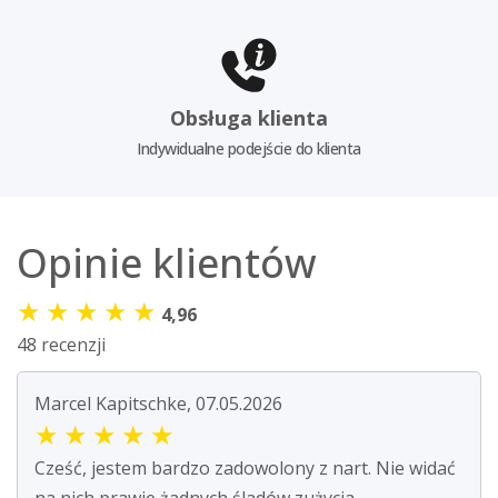
Obsługa klienta
Indywidualne podejście do klienta
Opinie klientów
★
★
★
★
★
4,96
48 recenzji
Marcel Kapitschke, 07.05.2026
★
★
★
★
★
Cześć, jestem bardzo zadowolony z nart. Nie widać