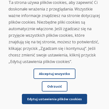
Ta strona używa plików cookies, aby zapewnić Ci
doskonałe wrażenia z przeglądania. Wszystkie
Zakup
ważne informacje znajdziesz na stronie dotyczącej
Sklep internetowy
Warunki handlowe
plików cookies. Niezbędne pliki cookies są
Transport
automatycznie włączone. Jeśli zgadzasz się na
Zapłata
przyjęcie wszystkich plików cookies, które
Skarga
Zwrot i wymiana towaru
znajdują się na tej stronie, możesz to potwierdzić,
Ochrona danych osobowych
klikając przycisk „Zgadzam się i kontynuuj“. Jeśli
Cookies
chcesz zmienić swoje ustawienia, kliknij przycisk
„Edytuj ustawienia plików cookies“.
Akceptuj wszystko
Odrzucić
© DOMIVOSPORT 2026, wszystkie prawa zastrzeżone
DUFEKSOFT
-
tworzenie stron internetowych
,
tworzenie sklepów internetowych
Edytuj ustawienia plików cookies