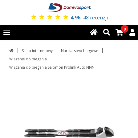
★
★
★
★
★
4,96
48 recenzji
0
Toggle
navigation
Sklep internetowy
Narciarstwo biegowe
Wiązanie do biegania
Wiązania do biegania Salomon Prolink Auto NNN