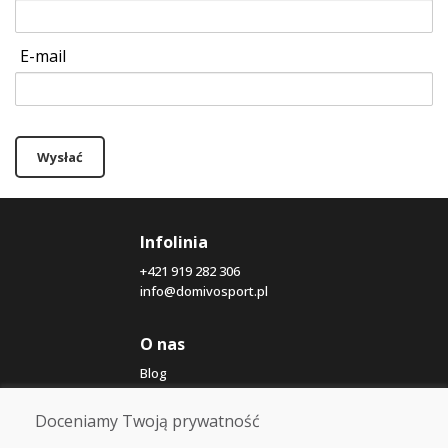
E-mail
Wysłać
Infolinia
+421 919 282 306
info@domivosport.pl
O nas
Blog
O nas
Sklep
Doceniamy Twoją prywatność
Kontakt