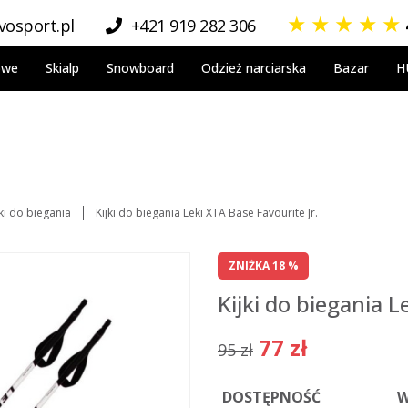
★
★
★
★
★
osport.pl
+421 919 282 306
owe
Skialp
Snowboard
Odzież narciarska
Bazar
H
jki do biegania
Kijki do biegania Leki XTA Base Favourite Jr.
ZNIŻKA 18 %
Kijki do biegania L
77 zł
95 zł
DOSTĘPNOŚĆ
W