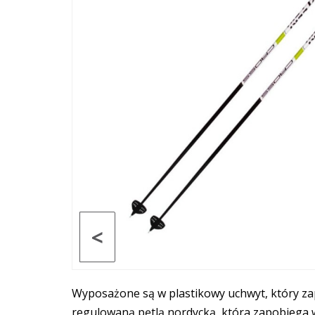
<
Wyposażone są w plastikowy uchwyt, który za
regulowaną pętlą nordycką, która zapobiega wy