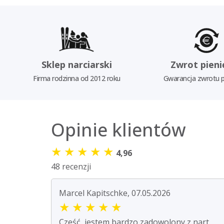
Sklep narciarski
Zwrot pieni
Firma rodzinna od 2012 roku
Gwarancja zwrotu p
Opinie klientów
★
★
★
★
★
4,96
48 recenzji
Marcel Kapitschke, 07.05.2026
★
★
★
★
★
Cześć, jestem bardzo zadowolony z nart.