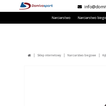
info@domiv
Narciarstwo
Narciarstwo bieg
Sklep internetowy
Narciarstwo biegowe
Ki