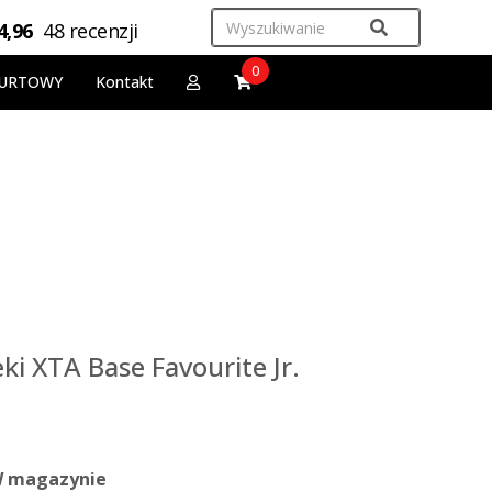
4,96
48 recenzji
0
URTOWY
Kontakt
eki XTA Base Favourite Jr.
 magazynie