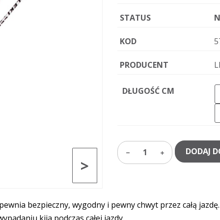
STATUS
N
KOD
5
PRODUCENT
L
DŁUGOŚĆ CM
DODAJ D
1
>
pewnia bezpieczny, wygodny i pewny chwyt przez całą jazdę
padaniu kija podczas całej jazdy.