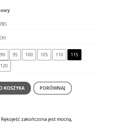
owy
785
EKI
90
95
100
105
110
115
120
O KOSZYKA
PORÓWNAJ
. Rękojeść zakończona jest mocną,