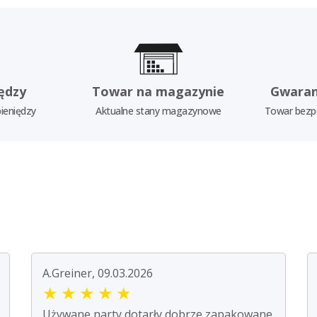
ędzy
Towar na magazynie
Gwaran
ieniędzy
Aktualne stany magazynowe
Towar bezp
A.Greiner, 09.03.2026
★
★
★
★
★
Używane narty dotarły dobrze zapakowane