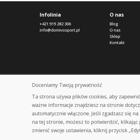
Infolinia
O nas
+421 919 282 306
Blog
info@domivosport.pl
O nas
Sklep
Kontakt
Doceniamy Twoją prywatność
Ta strona używa plików cookies, aby zapewnić
ważne informacje znajdziesz na stronie dotycz
automatycznie włączone. Jeśli zgadzasz się na 
na tej stronie, możesz to potwierdzić, klikając
zmienić swoje ustawienia, kliknij przycisk „Edy