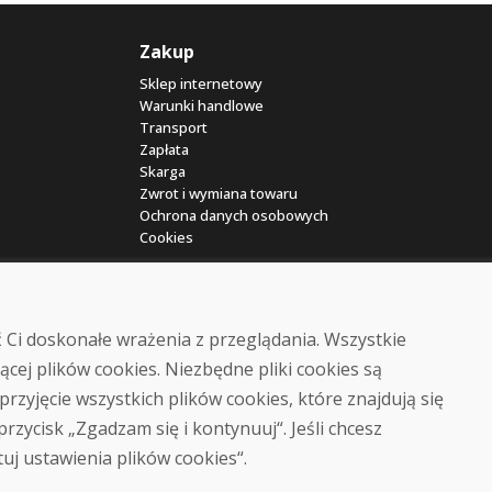
Zakup
Sklep internetowy
Warunki handlowe
Transport
Zapłata
Skarga
Zwrot i wymiana towaru
Ochrona danych osobowych
Cookies
 Ci doskonałe wrażenia z przeglądania. Wszystkie
ącej plików cookies. Niezbędne pliki cookies są
przyjęcie wszystkich plików cookies, które znajdują się
© DOMIVOSPORT 2026, wszystkie prawa zastrzeżone
 przycisk „Zgadzam się i kontynuuj“. Jeśli chcesz
DUFEKSOFT
-
tworzenie stron internetowych
,
tworzenie sklepów internetowych
tuj ustawienia plików cookies“.