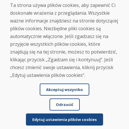
Ta strona używa plików cookies, aby zapewnić Ci
doskonałe wrażenia z przeglądania. Wszystkie
Zakup
ważne informacje znajdziesz na stronie dotyczącej
Sklep internetowy
Warunki handlowe
plików cookies. Niezbędne pliki cookies są
Transport
automatycznie włączone. Jeśli zgadzasz się na
Zapłata
przyjęcie wszystkich plików cookies, które
Skarga
Zwrot i wymiana towaru
znajdują się na tej stronie, możesz to potwierdzić,
Ochrona danych osobowych
klikając przycisk „Zgadzam się i kontynuuj“. Jeśli
Cookies
chcesz zmienić swoje ustawienia, kliknij przycisk
„Edytuj ustawienia plików cookies“.
Akceptuj wszystko
Odrzucić
© DOMIVOSPORT 2026, wszystkie prawa zastrzeżone
DUFEKSOFT
-
tworzenie stron internetowych
,
tworzenie sklepów internetowych
Edytuj ustawienia plików cookies