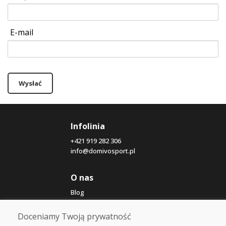
E-mail
Wysłać
Infolinia
+421 919 282 306
info@domivosport.pl
O nas
Blog
O nas
Sklep
Doceniamy Twoją prywatność
Kontakt