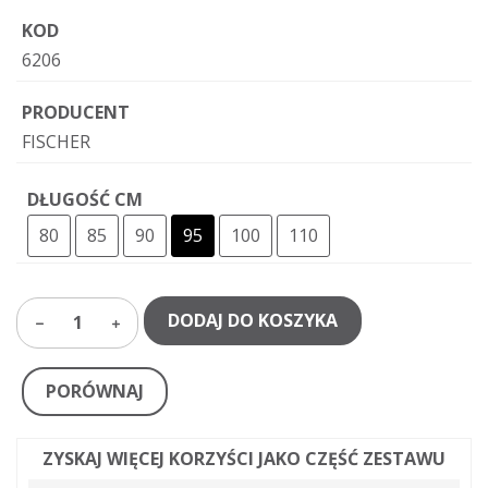
KOD
6206
PRODUCENT
FISCHER
DŁUGOŚĆ CM
80
85
90
95
100
110
DODAJ DO KOSZYKA
1
PORÓWNAJ
ZYSKAJ WIĘCEJ KORZYŚCI JAKO CZĘŚĆ ZESTAWU